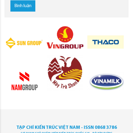
Bình luận
TẠP CHÍ KIẾN TRÚC VIỆT NAM - ISSN 0868 3786