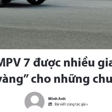
MPV 7 được nhiều gi
vàng” cho những chu
Minh Anh
Bài viết cùng tác giả »