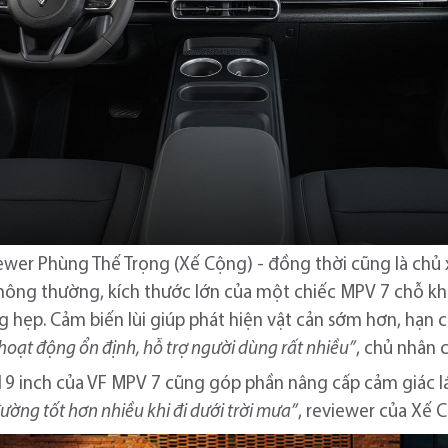
er Phùng Thế Trọng (Xế Cộng) - đồng thời cũng là chủ x
Thông thường, kích thước lớn của một chiếc MPV 7 chỗ khi
 hẹp. Cảm biến lùi giúp phát hiện vật cản sớm hơn, hạn c
 hoạt động ổn định, hỗ trợ người dùng rất nhiều”
, chủ nhân 
 19 inch của VF MPV 7 cũng góp phần nâng cấp cảm giác lá
đường tốt hơn nhiều
khi đi
dưới trời mưa”
, reviewer của Xế C