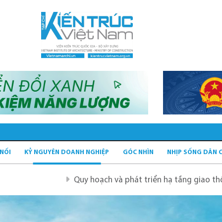
 NỐI
KỶ NGUYÊN DOANH NGHIỆP
GÓC NHÌN
NHỊP SỐNG DÂN 
Quy hoạch và phát triển hạ tầng giao thông tĩnh xanh