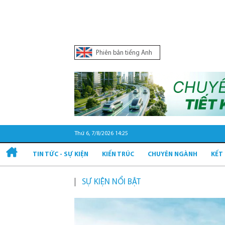
Phiên bản tiếng Anh
Thứ 6, 7/8/2026 14:25
TIN TỨC - SỰ KIỆN
KIẾN TRÚC
CHUYÊN NGÀNH
KẾT
SỰ KIỆN NỔI BẬT