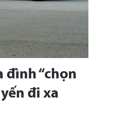
a đình “chọn
yến đi xa