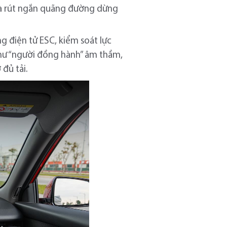
e và rút ngắn quãng đường dừng
 điện tử ESC, kiểm soát lực
hư “người đồng hành” âm thầm,
 đủ tải.