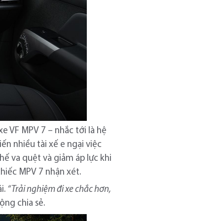
e VF MPV 7 – nhắc tới là hệ
ến nhiều tài xế e ngại việc
hế va quệt và giảm áp lực khi
chiếc MPV 7 nhận xét.
i.
“Trải nghiệm đi xe chắc hơn,
ộng chia sẻ.