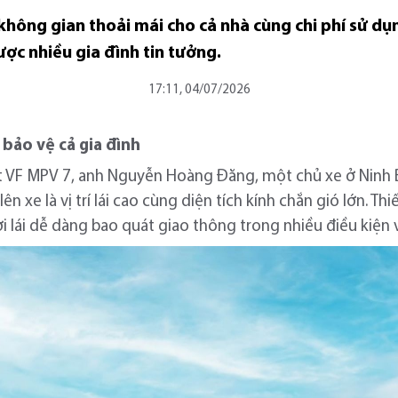
không gian thoải mái cho cả nhà cùng chi phí sử dụ
ợc nhiều gia đình tin tưởng.
17:11, 04/07/2026
bảo vệ cả gia đình
ast VF MPV 7, anh Nguyễn Hoàng Đăng, một chủ xe ở Ninh B
ên xe là vị trí lái cao cùng diện tích kính chắn gió lớn. T
ời lái dễ dàng bao quát giao thông trong nhiều điều kiện 