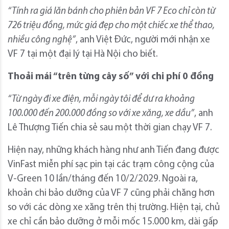
“
Tính ra giá lăn bánh cho phiên bản VF 7 Eco chỉ còn từ
726 triệu đồng, mức giá đẹp
cho
một chiếc xe
thể thao
,
nhiều công nghệ
”
, anh Việt Đức, người mới nhận xe
VF 7 tại một đại lý tại Hà Nội cho biết.
Thoải
mái
“trên từng cây số” với chi phí 0 đồng
“Từ ngày đi xe điện, mỗi ngày
tôi để
dư ra khoảng
100.000 đến 200.000 đồng so với xe xăng, xe dầu”
, anh
Lê Thượng Tiến chia sẻ sau một thời gian chạy VF 7.
Hiện nay, những khách hàng như anh Tiến đang được
VinFast miễn phí sạc pin tại các trạm công cộng của
V-Green 10 lần/tháng đến 10/2/2029. Ngoài ra,
khoản chi bảo dưỡng của VF 7 cũng phải chăng hơn
so với các dòng xe xăng trên thị trường. Hiện tại, chủ
xe chỉ cần bảo dưỡng ở mỗi mốc 15.000 km, dài gấp