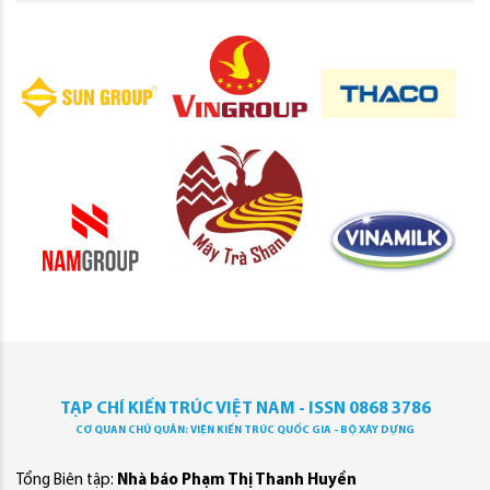
TẠP CHÍ KIẾN TRÚC VIỆT NAM - ISSN 0868 3786
CƠ QUAN CHỦ QUẢN: VIỆN KIẾN TRÚC QUỐC GIA - BỘ XÂY DỰNG
Tổng Biên tập:
Nhà báo Phạm Thị Thanh Huyền