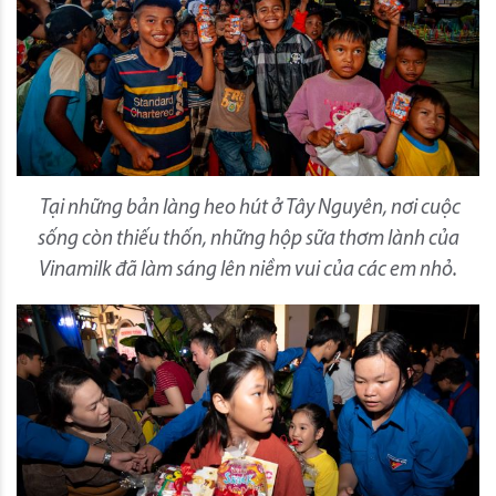
Tại những bản làng heo hút ở Tây Nguyên, nơi cuộc
sống còn thiếu thốn, những hộp sữa thơm lành của
Vinamilk đã làm sáng lên niềm vui của các em nhỏ.