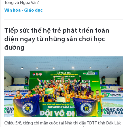
Tông và Ngọa Vân".
Văn hóa - Giáo dục
Tiếp sức thế hệ trẻ phát triển toàn
diện ngay từ những sân chơi học
đường
Chiều 5/8, tiếng còi mãn cuộc tại Nhà thi đấu TDTT tỉnh Đắk Lắk