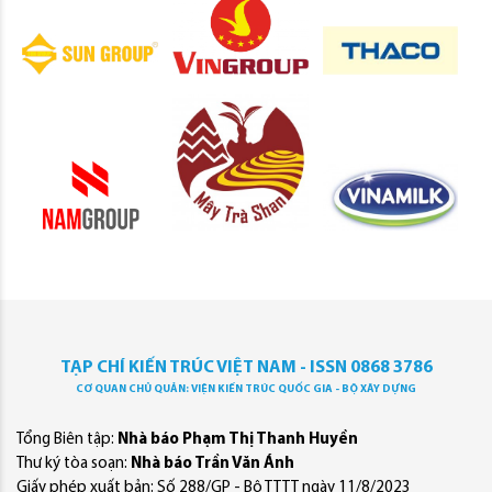
TẠP CHÍ KIẾN TRÚC VIỆT NAM - ISSN 0868 3786
CƠ QUAN CHỦ QUẢN: VIỆN KIẾN TRÚC QUỐC GIA - BỘ XÂY DỰNG
Tổng Biên tập:
Nhà báo Phạm Thị Thanh Huyền
Thư ký tòa soạn:
Nhà báo Trần Văn Ánh
Giấy phép xuất bản: Số 288/GP - Bộ TTTT ngày 11/8/2023