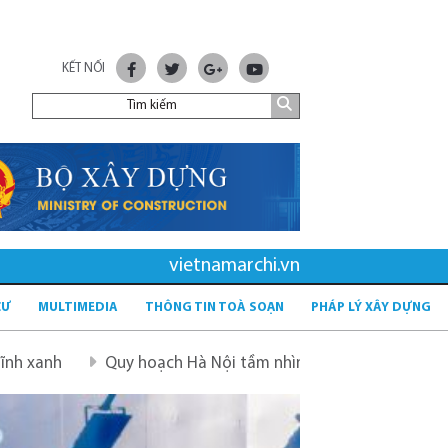
KẾT NỐI
vietnamarchi.vn
CƯ
MULTIMEDIA
THÔNG TIN TOÀ SOẠN
PHÁP LÝ XÂY DỰNG
hoạch Hà Nội tầm nhìn 100 năm
Quy hoạch mới sau sáp 