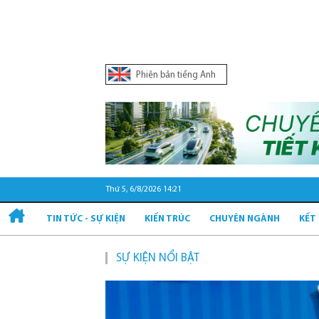
Phiên bản tiếng Anh
Thứ 5, 6/8/2026 14:21
TIN TỨC - SỰ KIỆN
KIẾN TRÚC
CHUYÊN NGÀNH
KẾT
SỰ KIỆN NỔI BẬT
Quy