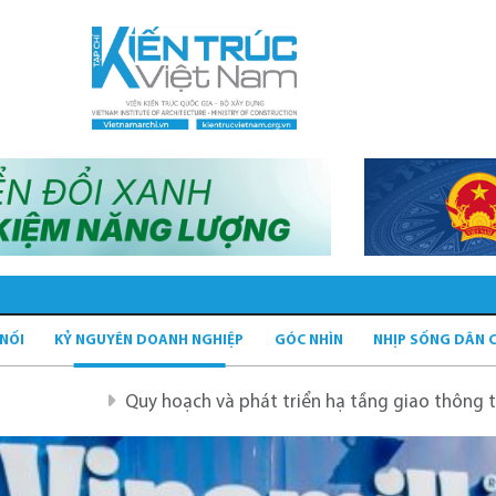
 NỐI
KỶ NGUYÊN DOANH NGHIỆP
GÓC NHÌN
NHỊP SỐNG DÂN 
 hoạch và phát triển hạ tầng giao thông tĩnh xanh
Quy 