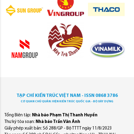
TẠP CHÍ KIẾN TRÚC VIỆT NAM - ISSN 0868 3786
CƠ QUAN CHỦ QUẢN: VIỆN KIẾN TRÚC QUỐC GIA - BỘ XÂY DỰNG
Tổng Biên tập:
Nhà báo Phạm Thị Thanh Huyền
Thư ký tòa soạn:
Nhà báo Trần Văn Ánh
Giấy phép xuất bản: Số 288/GP - Bộ TTTT ngày 11/8/2023