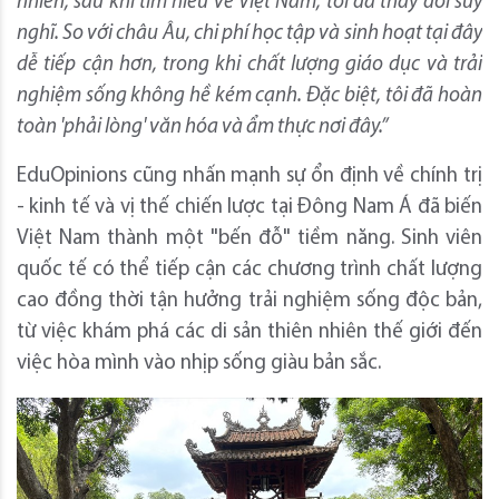
nhiên, sau khi tìm hiểu về Việt Nam, tôi đã thay đổi suy
nghĩ. So với châu Âu, chi phí học tập và sinh hoạt tại đây
dễ tiếp cận hơn, trong khi chất lượng giáo dục và trải
nghiệm sống không hề kém cạnh. Đặc biệt, tôi đã hoàn
toàn 'phải lòng' văn hóa và ẩm thực nơi đây.”
EduOpinions cũng nhấn mạnh sự ổn định về chính trị
- kinh tế và vị thế chiến lược tại Đông Nam Á đã biến
Việt Nam thành một "bến đỗ" tiềm năng. Sinh viên
quốc tế có thể tiếp cận các chương trình chất lượng
cao đồng thời tận hưởng trải nghiệm sống độc bản,
từ việc khám phá các di sản thiên nhiên thế giới đến
việc hòa mình vào nhịp sống giàu bản sắc.