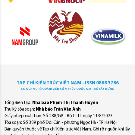
TẠP CHÍ KIẾN TRÚC VIỆT NAM - ISSN 0868 3786
CƠ QUAN CHỦ QUẢN: VIỆN KIẾN TRÚC QUỐC GIA - BỘ XÂY DỰNG
Tổng Biên tập:
Nhà báo Phạm Thị Thanh Huyền
Thư ký tòa soạn:
Nhà báo Trần Văn Ánh
Giấy phép xuất bản: Số 288/GP - Bộ TTTT ngày 11/8/2023
Tòa soạn: Số 389 phố Đội Cấn - phường Ngọc Hà - TP Hà Nội
Bản quyền thuộc về Tạp chí Kiến trúc Việt Nam. Ghi rõ nguồn khi lấy