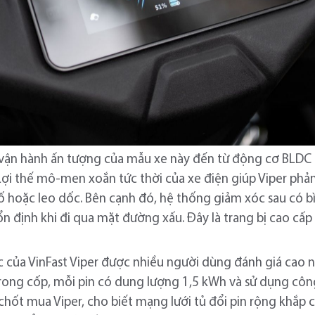
 vận hành ấn tượng của mẫu xe này đến từ động cơ BLDC I
Lợi thế mô-men xoắn tức thời của xe điện giúp Viper phản
hố hoặc leo dốc. Bên cạnh đó, hệ thống giảm xóc sau có 
n định khi đi qua mặt đường xấu. Đây là trang bị cao cấp
c của VinFast Viper được nhiều người dùng đánh giá cao 
 trong cốp, mỗi pin có dung lượng 1,5 kWh và sử dụng cô
chốt mua Viper, cho biết mạng lưới tủ đổi pin rộng khắp