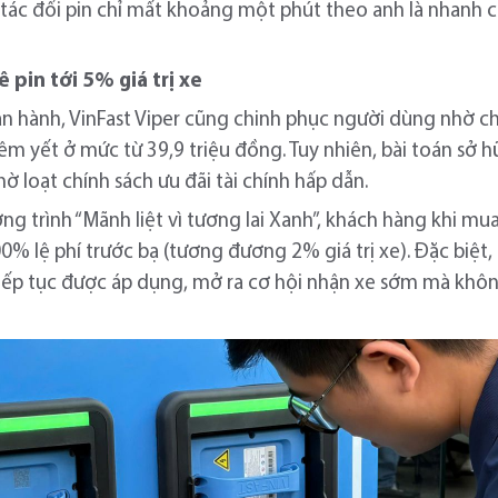
 tác đổi pin chỉ mất khoảng một phút theo anh là nhanh c
ê pin tới 5% giá trị xe
 hành, VinFast Viper cũng chinh phục người dùng nhờ chi 
êm yết ở mức từ 39,9 triệu đồng. Tuy nhiên, bài toán sở hữ
 loạt chính sách ưu đãi tài chính hấp dẫn.
g trình “Mãnh liệt vì tương lai Xanh”, khách hàng khi mu
0% lệ phí trước bạ (tương đương 2% giá trị xe). Đặc biệt, 
iếp tục được áp dụng, mở ra cơ hội nhận xe sớm mà khôn