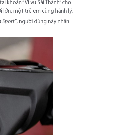
tài khoản “Vi vu Sài Thành” cho
ời lớn, một trẻ em cùng hành lý.
n Sport”
, người dùng này nhận