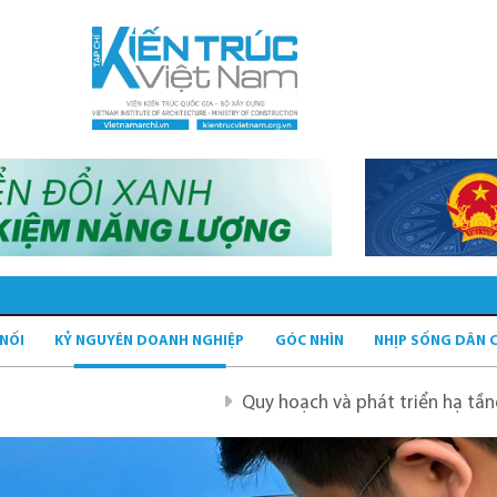
 NỐI
KỶ NGUYÊN DOANH NGHIỆP
GÓC NHÌN
NHỊP SỐNG DÂN 
Quy hoạch và phát triển hạ tầng giao thông tĩ