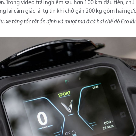
lớn. Trong video trải nghiệm sau hơn 100 km đầu tiên, chủ 
ng lại cảm giác lái tự tin khi chở gần 200 kg gồm hai ngư
ầu, xe tăng tốc rất ổn định và mượt mà ở cả hai chế độ Eco lẫ