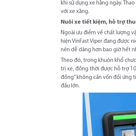
khi sử dụng xe hằng ngày. Thao
với xe xăng.
N
uôi xe tiết kiệm, hỗ trợ thu
Ngoài ưu điểm về chất lượng vận
hiện VinFast Viper đang được ni
nên dễ dàng hơn bao giờ hết nhờ
Theo đó, trong khuôn khổ chươn
trị xe, đồng thời được hỗ trợ 10
đồng” không cần vốn đối ứng t
đầu lớn.