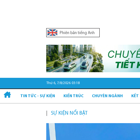
Phiên bản tiếng Anh
Thứ 6, 7/8/2026 03:18
TIN TỨC - SỰ KIỆN
KIẾN TRÚC
CHUYÊN NGÀNH
KẾT
SỰ KIỆN NỔI BẬT