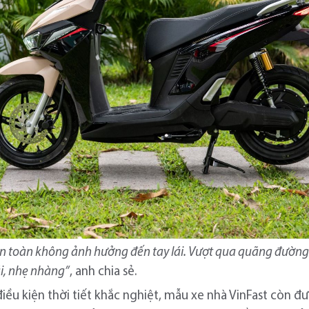
 toàn không ảnh hưởng đến tay lái. Vượt qua quãng đường x
ái, nhẹ nhàng”
, anh chia sẻ.
iều kiện thời tiết khắc nghiệt, mẫu xe nhà VinFast còn 