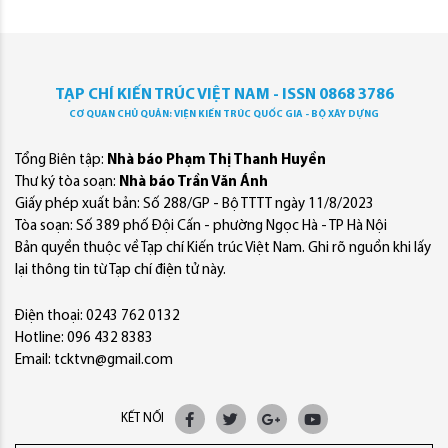
TẠP CHÍ KIẾN TRÚC VIỆT NAM - ISSN 0868 3786
CƠ QUAN CHỦ QUẢN: VIỆN KIẾN TRÚC QUỐC GIA - BỘ XÂY DỰNG
Tổng Biên tập:
Nhà báo Phạm Thị Thanh Huyền
Thư ký tòa soạn:
Nhà báo Trần Văn Ánh
Giấy phép xuất bản: Số 288/GP - Bộ TTTT ngày 11/8/2023
Tòa soạn: Số 389 phố Đội Cấn - phường Ngọc Hà - TP Hà Nội
Bản quyền thuộc về Tạp chí Kiến trúc Việt Nam. Ghi rõ nguồn khi lấy
lại thông tin từ Tạp chí điện tử này.
Điện thoại: 0243 762 0132
Hotline: 096 432 8383
Email: tcktvn@gmail.com
KẾT NỐI