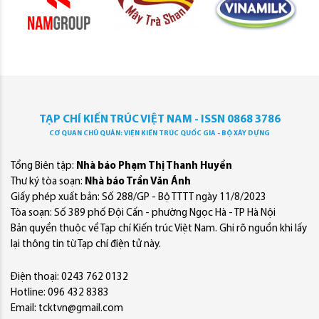
TẠP CHÍ KIẾN TRÚC VIỆT NAM - ISSN 0868 3786
CƠ QUAN CHỦ QUẢN: VIỆN KIẾN TRÚC QUỐC GIA - BỘ XÂY DỰNG
Tổng Biên tập:
Nhà báo Phạm Thị Thanh Huyền
Thư ký tòa soạn:
Nhà báo Trần Văn Ánh
Giấy phép xuất bản: Số 288/GP - Bộ TTTT ngày 11/8/2023
Tòa soạn: Số 389 phố Đội Cấn - phường Ngọc Hà - TP Hà Nội
Bản quyền thuộc về Tạp chí Kiến trúc Việt Nam. Ghi rõ nguồn khi lấy
lại thông tin từ Tạp chí điện tử này.
Điện thoại: 0243 762 0132
Hotline: 096 432 8383
Email: tcktvn@gmail.com