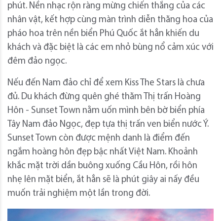
phút. Nền nhạc rộn ràng mừng chiến thắng của các
nhân vật, kết hợp cùng màn trình diễn thăng hoa của
pháo hoa trên nền biển Phú Quốc ắt hẳn khiến du
khách và đặc biệt là các em nhỏ bùng nổ cảm xúc với
đêm đảo ngọc.
Nếu đến Nam đảo chỉ để xem Kiss The Stars là chưa
đủ. Du khách đừng quên ghé thăm Thị trấn Hoàng
Hôn - Sunset Town nằm uốn mình bên bờ biển phía
Tây Nam đảo Ngọc, đẹp tựa thị trấn ven biển nước Ý.
Sunset Town còn được mệnh danh là điểm đến
ngắm hoàng hôn đẹp bậc nhất Việt Nam. Khoảnh
khắc mặt trời dần buông xuống Cầu Hôn, rồi hôn
nhẹ lên mặt biển, ắt hẳn sẽ là phút giây ai nấy đều
muốn trải nghiệm một lần trong đời.