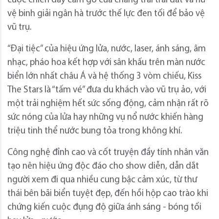
cuộc chiến đầy cam go của chàng trai trái đất và nữ
vệ binh giải ngân hà trước thế lực đen tối để bảo vệ
vũ trụ.
“Đại tiệc” của hiệu ứng lửa, nước, laser, ánh sáng, âm
nhạc, pháo hoa kết hợp với sân khấu trên màn nước
biển lớn nhất châu Á và hệ thống 3 vòm chiếu, Kiss
The Stars là “tấm vé” đưa du khách vào vũ trụ ảo, với
một trải nghiệm hết sức sống động, cảm nhận rất rõ
sức nóng của lửa hay những vụ nổ nước khiến hàng
triệu tinh thể nước bung tỏa trong không khí.
Công nghệ đỉnh cao và cốt truyện đầy tính nhân văn
tạo nên hiệu ứng độc đáo cho show diễn, dẫn dắt
người xem đi qua nhiều cung bậc cảm xúc, từ thư
thái bên bãi biển tuyệt đẹp, đến hồi hộp cao trào khi
chứng kiến cuộc đụng độ giữa ánh sáng - bóng tối