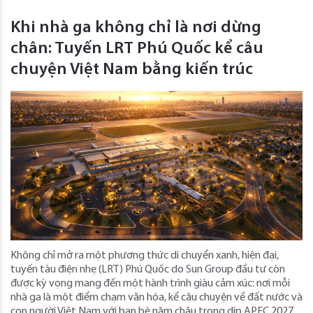
Khi nhà ga không chỉ là nơi dừng
chân: Tuyến LRT Phú Quốc kể câu
chuyện Việt Nam bằng kiến trúc
Không chỉ mở ra một phương thức di chuyển xanh, hiện đại,
tuyến tàu điện nhẹ (LRT) Phú Quốc do Sun Group đầu tư còn
được kỳ vọng mang đến một hành trình giàu cảm xúc: nơi mỗi
nhà ga là một điểm chạm văn hóa, kể câu chuyện về đất nước và
con người Việt Nam với bạn bè năm châu trong dịp APEC 2027.