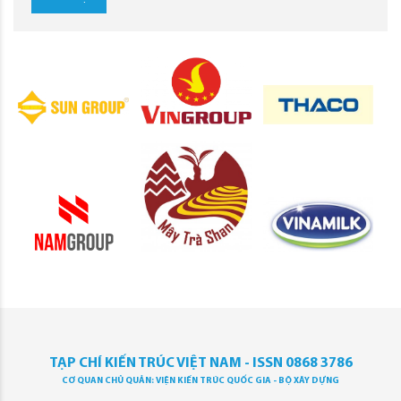
TẠP CHÍ KIẾN TRÚC VIỆT NAM - ISSN 0868 3786
CƠ QUAN CHỦ QUẢN: VIỆN KIẾN TRÚC QUỐC GIA - BỘ XÂY DỰNG