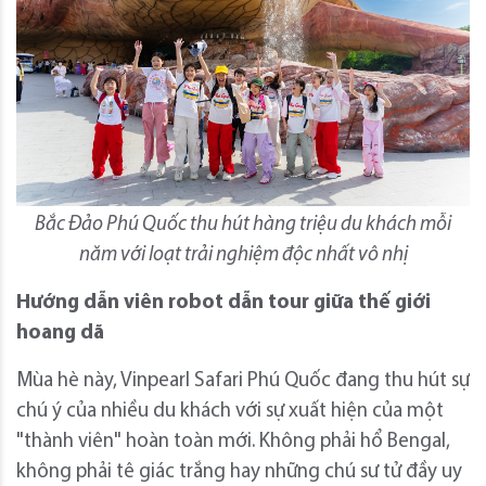
Bắc Đảo Phú Quốc thu hút hàng triệu du khách mỗi
năm với loạt trải nghiệm độc nhất vô nhị
Hướng dẫn viên robot dẫn tour giữa thế giới
hoang dã
Mùa hè này, Vinpearl Safari Phú Quốc đang thu hút sự
chú ý của nhiều du khách với sự xuất hiện của một
"thành viên" hoàn toàn mới. Không phải hổ Bengal,
không phải tê giác trắng hay những chú sư tử đầy uy