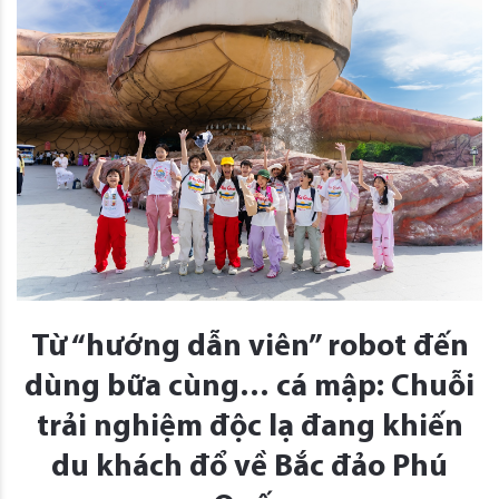
Từ “hướng dẫn viên” robot đến
dùng bữa cùng… cá mập: Chuỗi
trải nghiệm độc lạ đang khiến
du khách đổ về Bắc đảo Phú