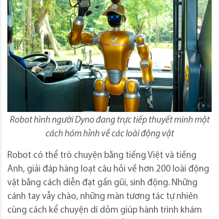
Robot hình người Dyno đang trực tiếp thuyết minh một
cách hóm hỉnh về các loài động vật
Robot có thể trò chuyện bằng tiếng Việt và tiếng
Anh, giải đáp hàng loạt câu hỏi về hơn 200 loài động
vật bằng cách diễn đạt gần gũi, sinh động. Những
cánh tay vẫy chào, những màn tương tác tự nhiên
cùng cách kể chuyện dí dỏm giúp hành trình khám