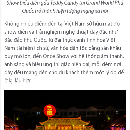
Show biểu diễn gấu Teddy Candy tại Grand World Phú
Quốc trở thành hiện tượng mạng xã hội
Không nhiều điểm đến tại Việt Nam sở hữu mật độ
show diễn và trải nghiệm nghệ thuật dày đặc như
Bắc đảo Phú Quốc. Từ đại thực cảnh Tinh hoa Việt
Nam tái hiện lịch sử, văn hóa dân tộc bằng sân khấu
quy mô lớn, đến Once Show với hệ thống âm thanh,
ánh sáng và hiệu ứng thị giác hiện đại, mỗi đêm nơi
đây đều mang đến cho du khách thêm một lý do để
ở lại lâu hơn.