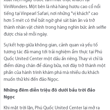
xuất hiện ngay trước tầm mắt thực khách tại
VinWonders. Một bên là nhà hàng hươu cao cổ nổi
tiếng tại Vinpearl Safari, nơi những "vị khách" cao
hơn 5 mét có thể bất ngờ ghé sát bàn ăn và trở
thành nhân vật chính trong hàng nghìn bức ảnh selfie
được chia sẻ mỗi ngày.
Sự kết hợp giữa không gian, cảnh quan và yếu tố
tương tác đã mang tới trải nghiệm ẩm thực tại Phú
Quốc United Center một dấu ấn riêng. Thay vì chỉ là
điểm dừng chân để dùng bữa, nơi đây trở thành một
phần của hành trình khám phá mà nhiều du khách
muốn thử khi đến đảo Ngọc.
Những đêm diễn triệu đô dưới bầu trời đảo
Ngọc
Khi mặt trời lặn, Phú Quốc United Center lại mở ra