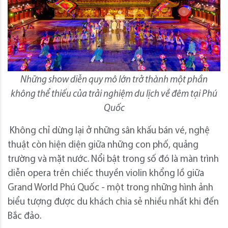
Những show diễn quy mô lớn trở thành một phần
không thể thiếu của trải nghiệm du lịch về đêm tại Phú
Quốc
Không chỉ dừng lại ở những sân khấu bán vé, nghệ
thuật còn hiện diện giữa những con phố, quảng
trường và mặt nước. Nổi bật trong số đó là màn trình
diễn opera trên chiếc thuyền violin khổng lồ giữa
Grand World Phú Quốc - một trong những hình ảnh
biểu tượng được du khách chia sẻ nhiều nhất khi đến
Bắc đảo.