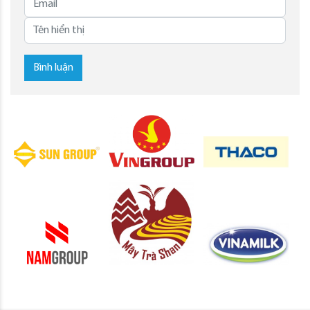
Bình luận