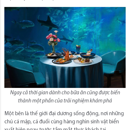
Ngay cả thời gian dành cho bữa ăn cũng được biến
thành một phần của trải nghiệm khám phá
Một bên là thế giới đại dương sống động, nơi những
chú cá mập, cá đuối cùng hàng nghìn sinh vật biển