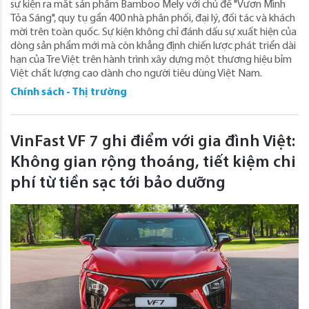
sự kiện ra mắt sản phẩm Bamboo Mely với chủ đề "Vươn Mình
Tỏa Sáng", quy tụ gần 400 nhà phân phối, đại lý, đối tác và khách
mời trên toàn quốc. Sự kiện không chỉ đánh dấu sự xuất hiện của
dòng sản phẩm mới mà còn khẳng định chiến lược phát triển dài
hạn của Tre Việt trên hành trình xây dựng một thương hiệu bỉm
Việt chất lượng cao dành cho người tiêu dùng Việt Nam.
Chính sách - Thị trường
VinFast VF 7 ghi điểm với gia đình Việt:
Không gian rộng thoáng, tiết kiệm chi
phí từ tiền sạc tới bảo dưỡng