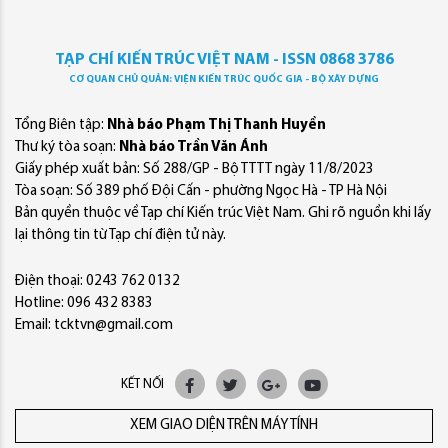
TẠP CHÍ KIẾN TRÚC VIỆT NAM - ISSN 0868 3786
CƠ QUAN CHỦ QUẢN: VIỆN KIẾN TRÚC QUỐC GIA - BỘ XÂY DỰNG
Tổng Biên tập:
Nhà báo Phạm Thị Thanh Huyền
Thư ký tòa soạn:
Nhà báo Trần Văn Ánh
Giấy phép xuất bản: Số 288/GP - Bộ TTTT ngày 11/8/2023
Tòa soạn: Số 389 phố Đội Cấn - phường Ngọc Hà - TP Hà Nội
Bản quyền thuộc về Tạp chí Kiến trúc Việt Nam. Ghi rõ nguồn khi lấy
lại thông tin từ Tạp chí điện tử này.
Điện thoại: 0243 762 0132
Hotline: 096 432 8383
Email: tcktvn@gmail.com
KẾT NỐI
XEM GIAO DIỆN TRÊN MÁY TÍNH