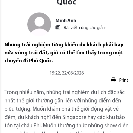
Quốc
Minh Anh
Bài viết cùng tác giả »
Những trải nghiệm từng khiến du khách phải bay
nửa vòng trái đất, giờ có thể tìm thấy trong một
chuyến đi Phú Quốc.
15:22, 22/06/2026
Print
Trong nhiều năm, những trải nghiệm du lịch đặc sắc
nhất thế giới thường gắn liền với những điểm đến
biểu tượng. Muốn khám phá thế giới động vật về
đêm, du khách nghĩ đến Singapore hay các khu bảo
tồn tại châu Phi. Muốn thưởng thức những show diễn