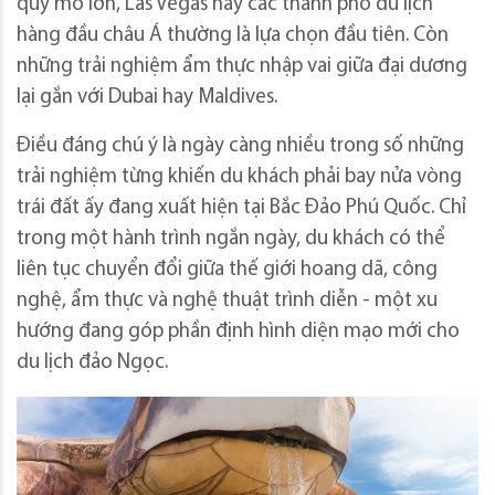
quy mô lớn, Las Vegas hay các thành phố du lịch
hàng đầu châu Á thường là lựa chọn đầu tiên. Còn
những trải nghiệm ẩm thực nhập vai giữa đại dương
lại gắn với Dubai hay Maldives.
Điều đáng chú ý là ngày càng nhiều trong số những
trải nghiệm từng khiến du khách phải bay nửa vòng
trái đất ấy đang xuất hiện tại Bắc Đảo Phú Quốc. Chỉ
trong một hành trình ngắn ngày, du khách có thể
liên tục chuyển đổi giữa thế giới hoang dã, công
nghệ, ẩm thực và nghệ thuật trình diễn - một xu
hướng đang góp phần định hình diện mạo mới cho
du lịch đảo Ngọc.