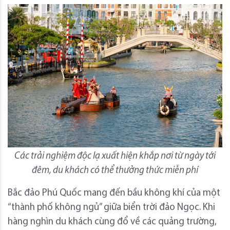
Các trải nghiệm độc lạ xuất hiện khắp nơi từ ngày tới
đêm, du khách có thể thưởng thức miễn phí
Bắc đảo Phú Quốc mang đến bầu không khí của một
“thành phố không ngủ” giữa biển trời đảo Ngọc. Khi
hàng nghìn du khách cùng đổ về các quảng trường,