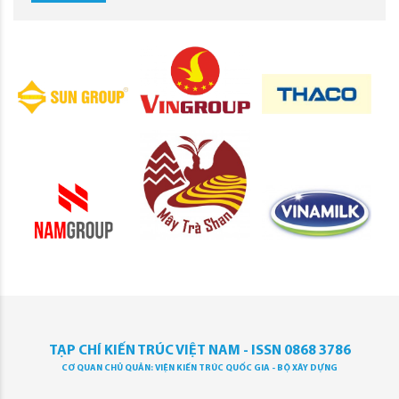
TẠP CHÍ KIẾN TRÚC VIỆT NAM - ISSN 0868 3786
CƠ QUAN CHỦ QUẢN: VIỆN KIẾN TRÚC QUỐC GIA - BỘ XÂY DỰNG