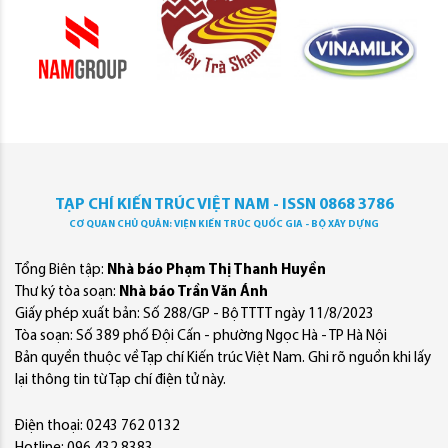
TẠP CHÍ KIẾN TRÚC VIỆT NAM - ISSN 0868 3786
CƠ QUAN CHỦ QUẢN: VIỆN KIẾN TRÚC QUỐC GIA - BỘ XÂY DỰNG
Tổng Biên tập:
Nhà báo Phạm Thị Thanh Huyền
Thư ký tòa soạn:
Nhà báo Trần Văn Ánh
Giấy phép xuất bản: Số 288/GP - Bộ TTTT ngày 11/8/2023
Tòa soạn: Số 389 phố Đội Cấn - phường Ngọc Hà - TP Hà Nội
Bản quyền thuộc về Tạp chí Kiến trúc Việt Nam. Ghi rõ nguồn khi lấy
lại thông tin từ Tạp chí điện tử này.
Điện thoại: 0243 762 0132