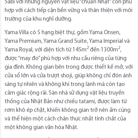
Sabi với những nguyên vật liệu “chuẩn Nhật” còn phù
hợp với cách tiếp cận bền vững và thân thiện với môi
trường của khu nghỉ dưỡng.
Yama Villa có 5 hạng biệt thự, gồm Yama Onsen,
Yama Premium, Yama Grand Suite, Yama Imperial và
2
2
Yama Royal, với diện tích từ 145m
đến 1300m
,
được “may đo” phù hợp với nhu cầu riêng của từng
gia đình. Không gian bên trong được thiết kế mở, với
cửa sổ lớn và cửa trượt shoji, giúp không chỉ đón ánh
sáng tự nhiên và không khí trong lành mà còn tạo
cảm giác rộng rãi. Sàn nhà sử dụng vật liệu truyền
thống của Nhật Bản như chiếu tatami, được làm từ
rơm khô ép chặt, khiến không gian trở nên ấm cúng
và thể hiện một cách chân thực nhất tính chất của
một không gian văn hóa Nhật.