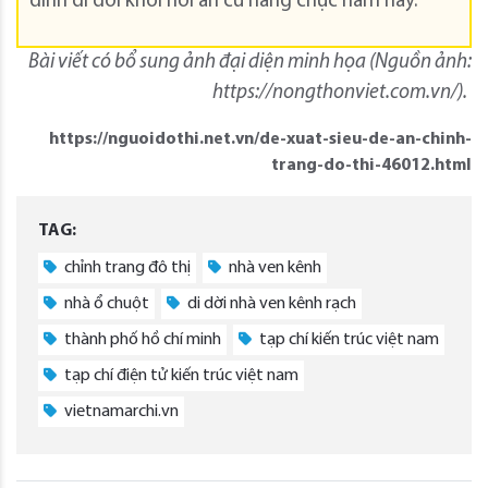
đình di dời khỏi nơi an cư hàng chục năm nay.
Bài viết có bổ sung ảnh đại diện minh họa (Nguồn ảnh:
https://nongthonviet.com.vn/).
https://nguoidothi.net.vn/de-xuat-sieu-de-an-chinh-
trang-do-thi-46012.html
TAG:
chỉnh trang đô thị
nhà ven kênh
nhà ổ chuột
di dời nhà ven kênh rạch
thành phố hồ chí minh
tạp chí kiến trúc việt nam
tạp chí điện tử kiến trúc việt nam
vietnamarchi.vn