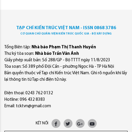
TẠP CHÍ KIẾN TRÚC VIỆT NAM - ISSN 0868 3786
CƠ QUAN CHỦ QUẢN: VIỆN KIẾN TRÚC QUỐC GIA - BỘ XÂY DỰNG
Tổng Biên tập:
Nhà báo Phạm Thị Thanh Huyền
Thư ký tòa soạn:
Nhà báo Trần Văn Ánh
Giấy phép xuất bản: Số 288/GP - Bộ TTTT ngày 11/8/2023
Tòa soạn: Số 389 phố Đội Cấn - phường Ngọc Hà - TP Hà Nội
Bản quyền thuộc về Tạp chí Kiến trúc Việt Nam. Ghi rõ nguồn khi lấy
lại thông tin từ Tạp chí điện tử này.
Điện thoại: 0243 762 0132
Hotline: 096 432 8383
Email: tcktvn@gmail.com
KẾT NỐI