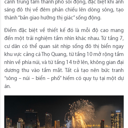
cảnh trung tâm thành phố sôi động, đặc biệt khi ánh
sáng đô thị về đêm phản chiếu lên dòng sông, tạo
thành “bản giao hưởng thị giác” sống động.
Điểm đặc biệt về thiết kế đó là mỗi độ cao mang
đến một trải nghiệm tầm nhìn khác nhau. Từ tầng 7,
cư dân có thể quan sát nhịp sống đô thị biển ngay
khu vực cảng cá Thọ Quang, từ tầng 10 mở rộng tầm
nhìn về phía núi, và từ tầng 14 trở lên, không gian đại
dương thu vào tầm mắt. Tất cả tạo nên bức tranh
“sông – núi – biển – phố” hiếm có quy tụ tại một dự
án.