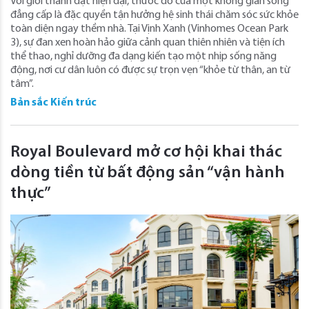
Với giới thành đạt hiện đại, thước đo của một không gian sống
đẳng cấp là đặc quyền tận hưởng hệ sinh thái chăm sóc sức khỏe
toàn diện ngay thềm nhà. Tại Vịnh Xanh (Vinhomes Ocean Park
3), sự đan xen hoàn hảo giữa cảnh quan thiên nhiên và tiện ích
thể thao, nghỉ dưỡng đa dạng kiến tạo một nhịp sống năng
động, nơi cư dân luôn có được sự trọn vẹn “khỏe từ thân, an từ
tâm”.
Bản sắc Kiến trúc
Royal Boulevard mở cơ hội khai thác
dòng tiền từ bất động sản “vận hành
thực”