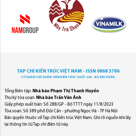
TẠP CHÍ KIẾN TRÚC VIỆT NAM - ISSN 0868 3786
CƠ QUAN CHỦ QUẢN: VIỆN KIẾN TRÚC QUỐC GIA - BỘ XÂY DỰNG
Tổng Biên tập:
Nhà báo Phạm Thị Thanh Huyền
Thư ký tòa soạn:
Nhà báo Trần Văn Ánh
Giấy phép xuất bản: Số 288/GP - Bộ TTTT ngày 11/8/2023
Tòa soạn: Số 389 phố Đội Cấn - phường Ngọc Hà - TP Hà Nội
Bản quyền thuộc về Tạp chí Kiến trúc Việt Nam. Ghi rõ nguồn khi lấy
lại thông tin từ Tạp chí điện tử này.