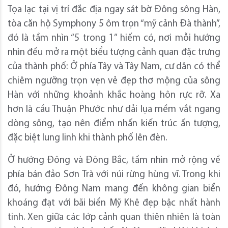
Tọa lạc tại vị trí đắc địa ngay sát bờ Đông sông Hàn,
tòa căn hộ Symphony 5 ôm trọn “mỹ cảnh Đà thành”,
đó là tầm nhìn “5 trong 1” hiếm có, nơi mỗi hướng
nhìn đều mở ra một biểu tượng cảnh quan đặc trưng
của thành phố: Ở phía Tây và Tây Nam, cư dân có thể
chiêm ngưỡng trọn vẹn vẻ đẹp thơ mộng của sông
Hàn với những khoảnh khắc hoàng hôn rực rỡ. Xa
hơn là cầu Thuận Phước như dải lụa mềm vắt ngang
dòng sông, tạo nên điểm nhấn kiến trúc ấn tượng,
đặc biệt lung linh khi thành phố lên đèn.
Ở hướng Đông và Đông Bắc, tầm nhìn mở rộng về
phía bán đảo Sơn Trà với núi rừng hùng vĩ. Trong khi
đó, hướng Đông Nam mang đến không gian biển
khoáng đạt với bãi biển Mỹ Khê đẹp bậc nhất hành
tinh. Xen giữa các lớp cảnh quan thiên nhiên là toàn