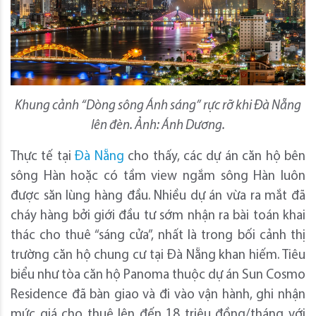
Khung cảnh “Dòng sông Ánh sáng” rực rỡ khi Đà Nẵng
lên đèn. Ảnh: Ánh Dương.
Thực tế tại
Đà Nẵng
cho thấy, các dự án căn hộ bên
sông Hàn hoặc có tầm view ngắm sông Hàn luôn
được săn lùng hàng đầu. Nhiều dự án vừa ra mắt đã
cháy hàng bởi giới đầu tư sớm nhận ra bài toán khai
thác cho thuê “sáng cửa”, nhất là trong bối cảnh thị
trường căn hộ chung cư tại Đà Nẵng khan hiếm. Tiêu
biểu như tòa căn hộ Panoma thuộc dự án Sun Cosmo
Residence đã bàn giao và đi vào vận hành, ghi nhận
mức giá cho thuê lên đến 18 triệu đồng/tháng với