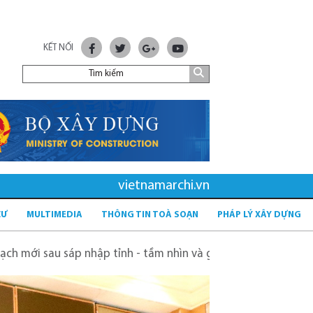
KẾT NỐI
vietnamarchi.vn
CƯ
MULTIMEDIA
THÔNG TIN TOÀ SOẠN
PHÁP LÝ XÂY DỰNG
 tỉnh - tầm nhìn và giải pháp
Kỳ vọng sông Hồng