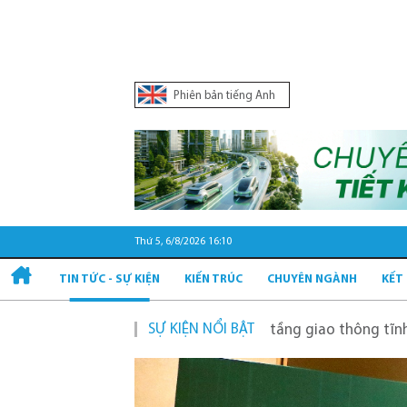
Phiên bản tiếng Anh
Thứ 5, 6/8/2026 16:10
TIN TỨC - SỰ KIỆN
KIẾN TRÚC
CHUYÊN NGÀNH
KẾT
SỰ KIỆN NỔI BẬT
ạch và phát triển hạ tầng giao thông tĩnh xanh
Quy hoạ