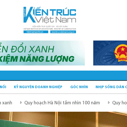
 NỐI
KỶ NGUYÊN DOANH NGHIỆP
GÓC NHÌN
NHỊP SỐNG DÂN 
ch Hà Nội tầm nhìn 100 năm
Quy hoạch mới sau sáp nhập