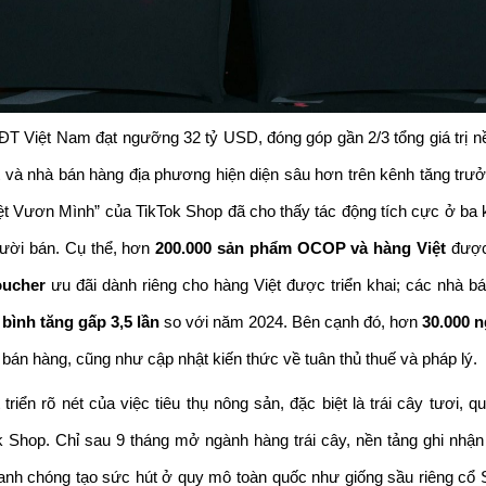
ĐT Việt Nam đạt ngưỡng 32 tỷ USD, đóng góp gần 2/3 tổng giá trị nề
 và nhà bán hàng địa phương hiện diện sâu hơn trên kênh tăng trưởn
t Vươn Mình” của TikTok Shop đã cho thấy tác động tích cực ở ba kh
ười bán. Cụ thể, hơn 
200.000 sản phẩm OCOP và hàng Việt
 được
oucher
 ưu đãi dành riêng cho hàng Việt được triển khai; các nhà b
 bình tăng gấp
3,5 lần 
so với năm 2024.
Bên cạnh đó, hơn 
30.000 
 bán hàng, cũng như cập nhật kiến thức về tuân thủ thuế và pháp lý. 
iển rõ nét của việc tiêu thụ nông sản, đặc biệt là trái cây tươi,
 Shop. Chỉ sau 9 tháng mở ngành hàng trái cây, nền tảng ghi nhận
nh chóng tạo sức hút ở quy mô toàn quốc như giống sầu riêng cổ S