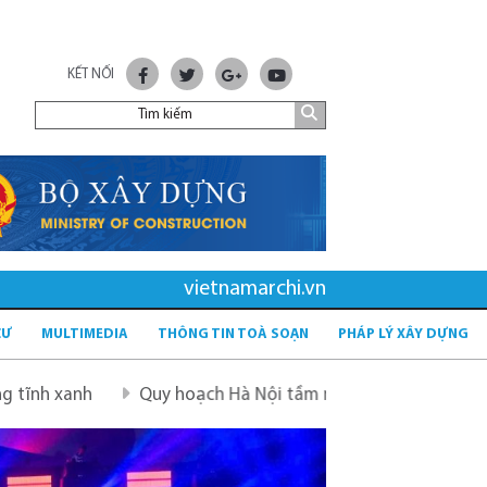
KẾT NỐI
vietnamarchi.vn
CƯ
MULTIMEDIA
THÔNG TIN TOÀ SOẠN
PHÁP LÝ XÂY DỰNG
Quy hoạch Hà Nội tầm nhìn 100 năm
Quy hoạch mới sau 