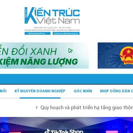
 NỐI
KỶ NGUYÊN DOANH NGHIỆP
GÓC NHÌN
NHỊP SỐNG DÂN 
Quy hoạch và phát triển hạ tầng giao thông tĩnh xanh