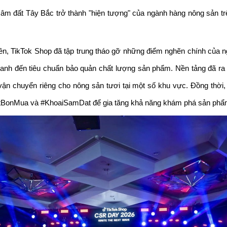
i sâm đất Tây Bắc trở thành "hiện tượng" của ngành hàng nông sản t
rên, TikTok Shop đã tập trung tháo gỡ những điểm nghẽn chính của n
hanh đến tiêu chuẩn bảo quản chất lượng sản phẩm. Nền tảng đã ra 
g vận chuyển riêng cho nông sản tươi tại một số khu vực. Đồng thời,
tBonMua và #KhoaiSamDat để gia tăng khả năng khám phá sản phẩm