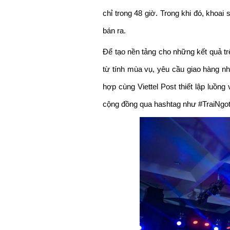
chỉ trong 48 giờ. Trong khi đó, khoa
bán ra. 
Để tạo nền tảng cho những kết quả t
từ tính mùa vụ, yêu cầu giao hàng n
hợp cùng Viettel Post thiết lập luồn
cộng đồng qua hashtag như #TraiNgo