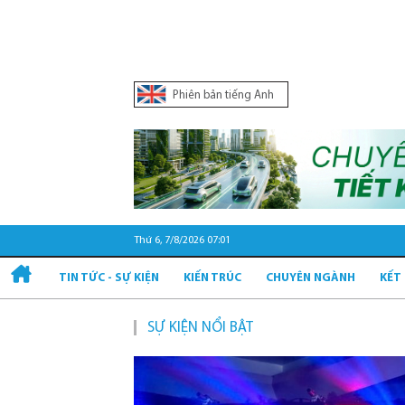
Phiên bản tiếng Anh
Thứ 6, 7/8/2026 07:01
TIN TỨC - SỰ KIỆN
KIẾN TRÚC
CHUYÊN NGÀNH
KẾT
SỰ KIỆN NỔI BẬT