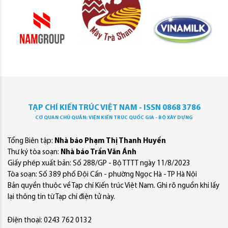
TẠP CHÍ KIẾN TRÚC VIỆT NAM - ISSN 0868 3786
CƠ QUAN CHỦ QUẢN: VIỆN KIẾN TRÚC QUỐC GIA - BỘ XÂY DỰNG
Tổng Biên tập:
Nhà báo Phạm Thị Thanh Huyền
Thư ký tòa soạn:
Nhà báo Trần Văn Ánh
Giấy phép xuất bản: Số 288/GP - Bộ TTTT ngày 11/8/2023
Tòa soạn: Số 389 phố Đội Cấn - phường Ngọc Hà - TP Hà Nội
Bản quyền thuộc về Tạp chí Kiến trúc Việt Nam. Ghi rõ nguồn khi lấy
lại thông tin từ Tạp chí điện tử này.
Điện thoại: 0243 762 0132