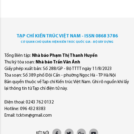
TẠP CHÍ KIẾN TRÚC VIỆT NAM - ISSN 0868 3786
CƠ QUAN CHỦ QUẢN: VIỆN KIẾN TRÚC QUỐC GIA - BỘ XÂY DỰNG
Tổng Biên tập:
Nhà báo Phạm Thị Thanh Huyền
Thư ký tòa soạn:
Nhà báo Trần Văn Ánh
Giấy phép xuất bản: Số 288/GP - Bộ TTTT ngày 11/8/2023
Tòa soạn: Số 389 phố Đội Cấn - phường Ngọc Hà - TP Hà Nội
Bản quyền thuộc về Tạp chí Kiến trúc Việt Nam. Ghi rõ nguồn khi lấy
lại thông tin từ Tạp chí điện tử này.
Điện thoại: 0243 762 0132
Hotline: 096 432 8383
Email: tcktvn@gmail.com
KẾT NỐI