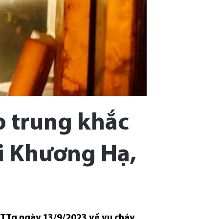
p trung khắc
i Khương Hạ,
-TTg ngày 13/9/2023 về vụ cháy