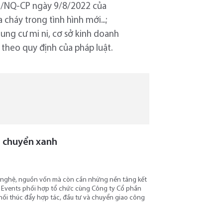
102/NQ-CP ngày 9/8/2022 của
háy trong tình hình mới...;
hung cư mi ni, cơ sở kinh doanh
 theo quy định của pháp luật.
i chuyển xanh
g nghệ, nguồn vốn mà còn cần những nền tảng kết
G Events phối hợp tổ chức cùng Công ty Cổ phần
nối thúc đẩy hợp tác, đầu tư và chuyển giao công