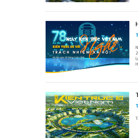
N
2
L
H
T