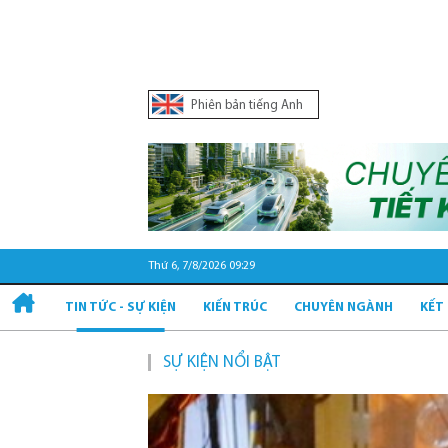
Phiên bản tiếng Anh
Thứ 6, 7/8/2026 09:29
TIN TỨC - SỰ KIỆN
KIẾN TRÚC
CHUYÊN NGÀNH
KẾT
SỰ KIỆN NỔI BẬT