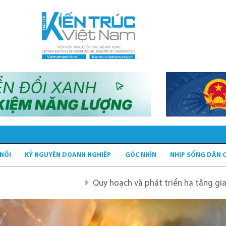
 NỐI
KỶ NGUYÊN DOANH NGHIỆP
GÓC NHÌN
NHỊP SỐNG DÂN 
Quy hoạch và phát triển hạ tầng giao thông tĩnh