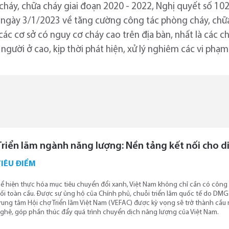
 cháy, chữa cháy giai đoạn 2020 - 2022, Nghị quyết số 
g ngày 3/1/2023 về tăng cường công tác phòng cháy, chữa c
các cơ sở có nguy cơ cháy cao trên địa bàn, nhất là các c
người ở cao, kịp thời phát hiện, xử lý nghiêm các vi phạm
Triển lãm ngành năng lượng: Nền tảng kết nối cho d
TIÊU ĐIỂM
ể hiện thực hóa mục tiêu chuyển đổi xanh, Việt Nam không chỉ cần có côn
ối toàn cầu. Được sự ủng hộ của Chính phủ, chuỗi triển lãm quốc tế do DM
rung tâm Hội chợ Triển lãm Việt Nam (VEFAC) được kỳ vọng sẽ trở thành cầu 
ghệ, góp phần thúc đẩy quá trình chuyển dịch năng lượng của Việt Nam.