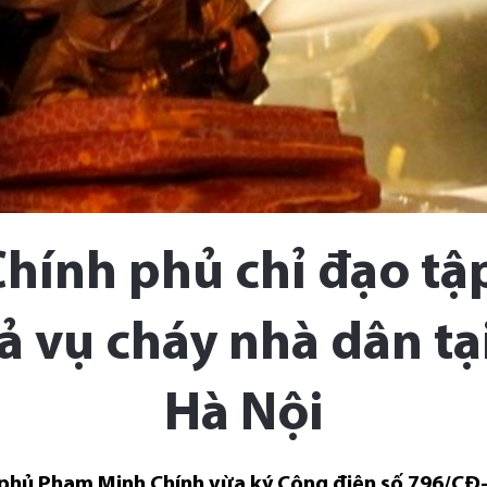
hính phủ chỉ đạo tậ
ả vụ cháy nhà dân tạ
Hà Nội
h phủ Phạm Minh Chính vừa ký Công điện số 796/CĐ