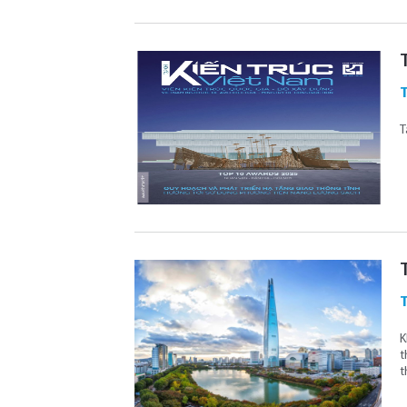
T
K
t
t