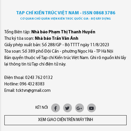
TẠP CHÍ KIẾN TRÚC VIỆT NAM - ISSN 0868 3786
CƠ QUAN CHỦ QUẢN: VIỆN KIẾN TRÚC QUỐC GIA - BỘ XÂY DỰNG
Tổng Biên tập:
Nhà báo Phạm Thị Thanh Huyền
Thư ký tòa soạn:
Nhà báo Trần Văn Ánh
Giấy phép xuất bản: Số 288/GP - Bộ TTTT ngày 11/8/2023
Tòa soạn: Số 389 phố Đội Cấn - phường Ngọc Hà - TP Hà Nội
Bản quyền thuộc về Tạp chí Kiến trúc Việt Nam. Ghi rõ nguồn khi lấy
lại thông tin từ Tạp chí điện tử này.
Điện thoại: 0243 762 0132
Hotline: 096 432 8383
Email: tcktvn@gmail.com
KẾT NỐI
XEM GIAO DIỆN TRÊN MÁY TÍNH