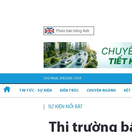
Phiên bản tiếng Anh
Chủ Nhật, 9/8/2026 13:54
TIN TỨC - SỰ KIỆN
KIẾN TRÚC
CHUYÊN NGÀNH
KẾT
SỰ KIỆN NỔI BẬT
Thị trường b