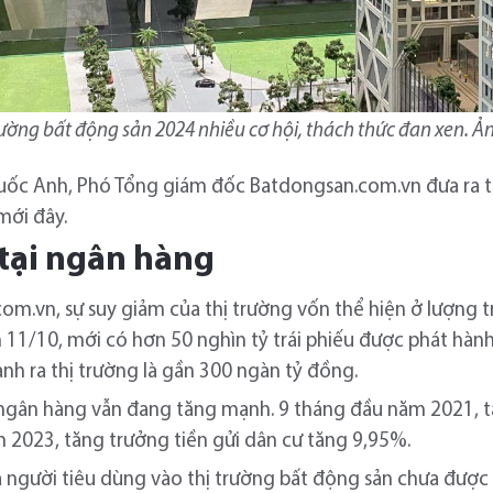
rường bất động sản 2024 nhiều cơ hội, thách thức đan xen. Ả
c Anh, Phó Tổng giám đốc Batdongsan.com.vn đưa ra tại
mới đây.
 tại ngân hàng
m.vn, sự suy giảm của thị trường vốn thể hiện ở lượng t
 11/10, mới có hơn 50 nghìn tỷ trái phiếu được phát hàn
nh ra thị trường là gần 300 ngàn tỷ đồng.
 ngân hàng vẫn đang tăng mạnh. 9 tháng đầu năm 2021, tă
 2023, tăng trưởng tiền gửi dân cư tăng 9,95%.
a người tiêu dùng vào thị trường bất động sản chưa đượ