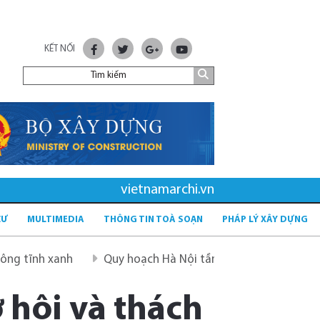
KẾT NỐI
vietnamarchi.vn
CƯ
MULTIMEDIA
THÔNG TIN TOÀ SOẠN
PHÁP LÝ XÂY DỰNG
h
Quy hoạch Hà Nội tầm nhìn 100 năm
Quy hoạch mớ
 hội và thách