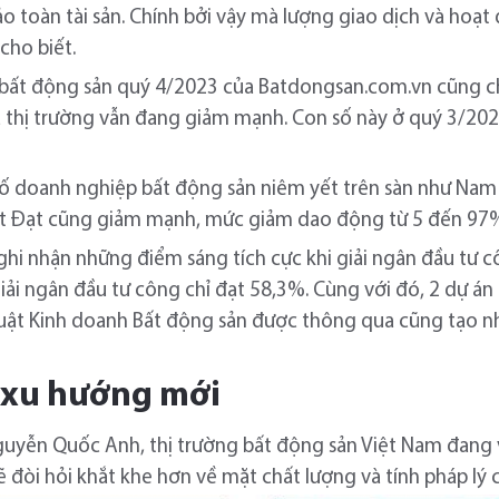
o toàn tài sản. Chính bởi vậy mà lượng giao dịch và hoạ
cho biết.
i bất động sản quý 4/2023 của Batdongsan.com.vn cũng c
a thị trường vẫn đang giảm mạnh. Con số này ở quý 3/202
số doanh nghiệp bất động sản niêm yết trên sàn như Nam
át Đạt cũng giảm mạnh, mức giảm dao động từ 5 đến 97
 ghi nhận những điểm sáng tích cực khi giải ngân đầu tư
ải ngân đầu tư công chỉ đạt 58,3%. Cùng với đó, 2 dự án 
Luật Kinh doanh Bất động sản được thông qua cũng tạo n
n xu hướng mới
guyễn Quốc Anh, thị trường bất động sản Việt Nam đang v
 đòi hỏi khắt khe hơn về mặt chất lượng và tính pháp lý 