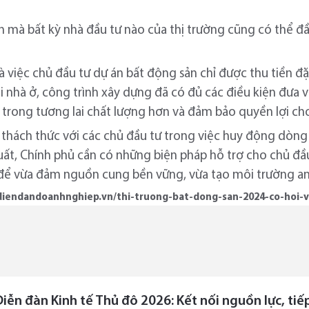
ình mà bất kỳ nhà đầu tư nào của thị trường cũng có thể đ
à việc chủ đầu tư dự án bất động sản chỉ được thu tiền đ
 nhà ở, công trình xây dựng đã có đủ các điều kiện đưa v
 trong tương lai chất lượng hơn và đảm bảo quyền lợi ch
a thách thức với các chủ đầu tư trong việc huy động dòng
uất, Chính phủ cần có những biện pháp hỗ trợ cho chủ đầu
, để vừa đảm nguồn cung bền vững, vừa tạo môi trường a
/diendandoanhnghiep.vn/thi-truong-bat-dong-san-2024-co-hoi-
Diễn đàn Kinh tế Thủ đô 2026: Kết nối nguồn lực, ti