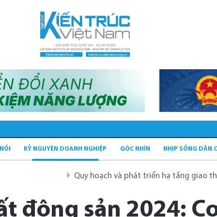
 NỐI
KỶ NGUYÊN DOANH NGHIỆP
GÓC NHÌN
NHỊP SỐNG DÂN 
Quy hoạch và phát triển hạ tầng giao thông tĩnh xan
ất động sản 2024: Cơ