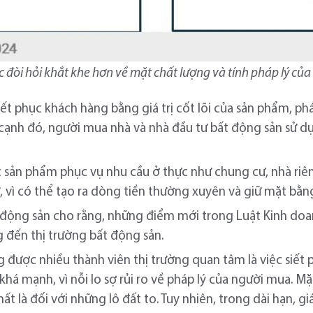
 đòi hỏi khắt khe hơn về mặt chất lượng và tính pháp lý củ
ết phục khách hàng bằng giá trị cốt lõi của sản phẩm, pháp
n cạnh đó, người mua nhà và nhà đầu tư bất động sản sử d
sản phẩm phục vụ nhu cầu ở thực như chung cư, nhà riên
 vì có thể tạo ra dòng tiền thường xuyên và giữ mặt bằng
 động sản cho rằng, những điểm mới trong Luật Kinh doan
g đến thị trường bất động sản.
ược nhiều thành viên thị trường quan tâm là việc siết ph
khá mạnh, vì nỗi lo sợ rủi ro về pháp lý của người mua. M
 là đối với những lô đất to. Tuy nhiên, trong dài hạn, giá