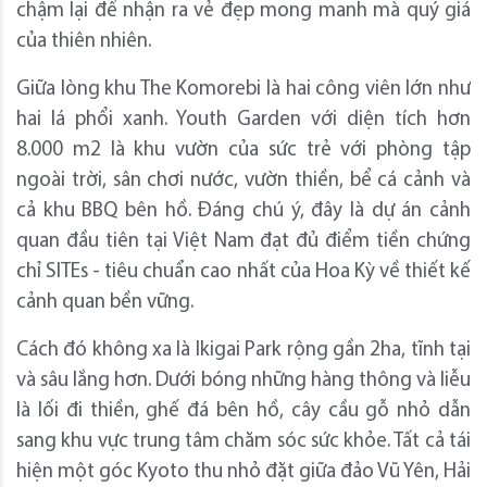
chậm lại để nhận ra vẻ đẹp mong manh mà quý giá
của thiên nhiên.
Giữa lòng khu The Komorebi là hai công viên lớn như
hai lá phổi xanh. Youth Garden với diện tích hơn
8.000 m2 là khu vườn của sức trẻ với phòng tập
ngoài trời, sân chơi nước, vườn thiền, bể cá cảnh và
cả khu BBQ bên hồ. Đáng chú ý, đây là dự án cảnh
quan đầu tiên tại Việt Nam đạt đủ điểm tiền chứng
chỉ SITEs - tiêu chuẩn cao nhất của Hoa Kỳ về thiết kế
cảnh quan bền vững.
Cách đó không xa là Ikigai Park rộng gần 2ha, tĩnh tại
và sâu lắng hơn. Dưới bóng những hàng thông và liễu
là lối đi thiền, ghế đá bên hồ, cây cầu gỗ nhỏ dẫn
sang khu vực trung tâm chăm sóc sức khỏe. Tất cả tái
hiện một góc Kyoto thu nhỏ đặt giữa đảo Vũ Yên, Hải