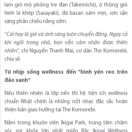
lam gió mô phỏng tre đan (Takemichi), ô thông gió
hình lá khép (Sasayaki), đá bazan xám mịn, sơn sần
sáng phản chiếu nắng sớm.
“
Cái hay là gió và ánh sáng luôn chuyển động. Ngay cả
khi ngồi trong nhà, bạn vẫn cảm nhận được thiên
nhiên
”, chị Nguyễn Thanh Mai, cư dân The Komorebi,
chia sẻ.
Từ nhịp sống wellness đến “bình yên reo trên
đảo xanh”
Nếu thiên nhiên là lớp nền thì hệ tiện ích wellness
chuẩn Nhật chính là những nốt nhạc đặc sắc hoàn
thiện bản giao hưởng tại The Komorebi.
Nằm trong khuôn viên Ikigai Park, trung tâm chăm
sóc sức khỏe lớn nhất miền Bắc Ikigai Wellness