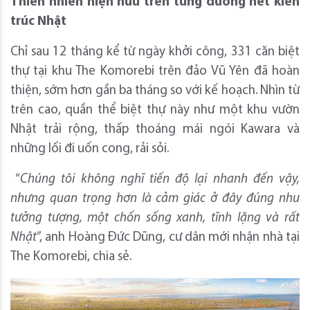
Thiên nhiên hiện hữu trên từng đường nét kiến
trúc Nhật
Chỉ sau 12 tháng kể từ ngày khởi công, 331 căn biệt
thự tại khu The Komorebi trên đảo Vũ Yên đã hoàn
thiện, sớm hơn gần ba tháng so với kế hoạch. Nhìn từ
trên cao, quần thể biệt thự này như một khu vườn
Nhật trải rộng, thấp thoáng mái ngói Kawara và
những lối đi uốn cong, rải sỏi.
“
Chúng tôi không nghĩ tiến độ lại nhanh đến vậy,
nhưng quan trọng hơn là cảm giác ở đây đúng như
tưởng tượng, một chốn sống xanh, tĩnh lặng và rất
Nhật
”, anh Hoàng Đức Dũng, cư dân mới nhận nhà tại
The Komorebi, chia sẻ.