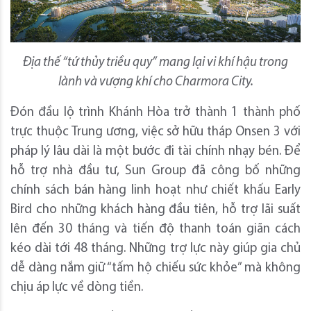
Địa thế “tứ thủy triều quy” mang lại vi khí hậu trong
lành và vượng khí cho Charmora City.
Đón đầu lộ trình Khánh Hòa trở thành 1 thành phố
trực thuộc Trung ương, việc sở hữu tháp Onsen 3 với
pháp lý lâu dài là một bước đi tài chính nhạy bén. Để
hỗ trợ nhà đầu tư, Sun Group đã công bố những
chính sách bán hàng linh hoạt như chiết khấu Early
Bird cho những khách hàng đầu tiên, hỗ trợ lãi suất
lên đến 30 tháng và tiến độ thanh toán giãn cách
kéo dài tới 48 tháng. Những trợ lực này giúp gia chủ
dễ dàng nắm giữ “tấm hộ chiếu sức khỏe” mà không
chịu áp lực về dòng tiền.