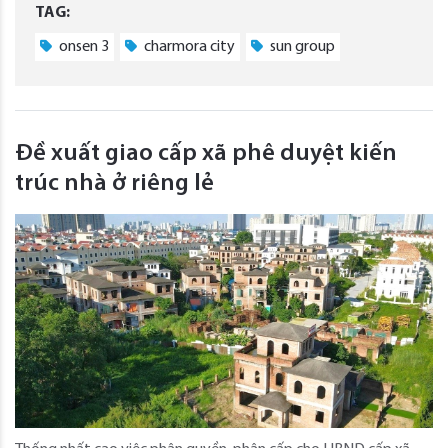
TAG:
onsen 3
charmora city
sun group
Đề xuất giao cấp xã phê duyệt kiến
trúc nhà ở riêng lẻ