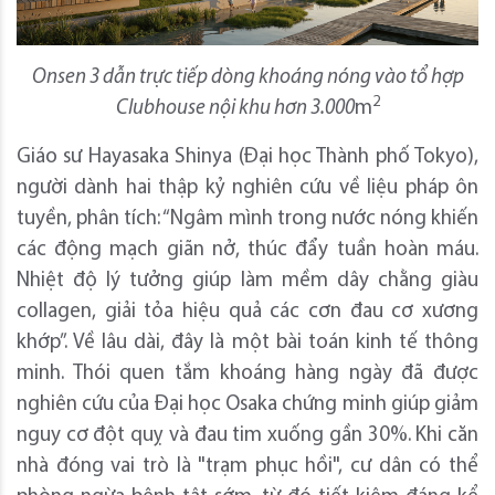
Onsen 3 dẫn trực tiếp dòng khoáng nóng vào tổ hợp
2
Clubhouse nội khu hơn 3.000
m
Giáo sư Hayasaka Shinya (Đại học Thành phố Tokyo),
người dành hai thập kỷ nghiên cứu về liệu pháp ôn
tuyền, phân tích: “Ngâm mình trong nước nóng khiến
các động mạch giãn nở, thúc đẩy tuần hoàn máu.
Nhiệt độ lý tưởng giúp làm mềm dây chằng giàu
collagen, giải tỏa hiệu quả các cơn đau cơ xương
khớp”. Về lâu dài, đây là một bài toán kinh tế thông
minh. Thói quen tắm khoáng hàng ngày đã được
nghiên cứu của Đại học Osaka chứng minh giúp giảm
nguy cơ đột quỵ và đau tim xuống gần 30%. Khi căn
nhà đóng vai trò là "trạm phục hồi", cư dân có thể