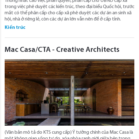
Thống nhất cao việc phân quyền, phân cấp cho UBND cấp xã
trong việc phê duyệt các kiến trúc, theo đại biểu Quốc hội, trước
mắt có thể phân cấp cho cấp xã phê duyệt các dự án an sinh xã
hội, nhà ở riêng lẻ, còn các dự án lớn vẫn nên để ở cấp tỉnh.
Kiến trúc
Mac Casa/CTA - Creative Architects
(Văn bản mô tả do KTS cung cấp) Ý tưởng chính của Mac Casa là
một không gian sống tự do, xóa nhòa ranh giới giữa bên trong