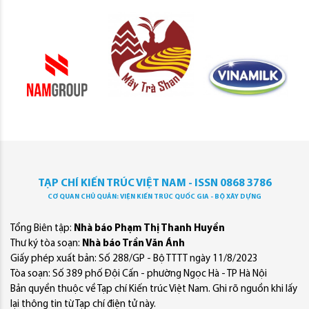
TẠP CHÍ KIẾN TRÚC VIỆT NAM - ISSN 0868 3786
CƠ QUAN CHỦ QUẢN: VIỆN KIẾN TRÚC QUỐC GIA - BỘ XÂY DỰNG
Tổng Biên tập:
Nhà báo Phạm Thị Thanh Huyền
Thư ký tòa soạn:
Nhà báo Trần Văn Ánh
Giấy phép xuất bản: Số 288/GP - Bộ TTTT ngày 11/8/2023
Tòa soạn: Số 389 phố Đội Cấn - phường Ngọc Hà - TP Hà Nội
Bản quyền thuộc về Tạp chí Kiến trúc Việt Nam. Ghi rõ nguồn khi lấy
lại thông tin từ Tạp chí điện tử này.