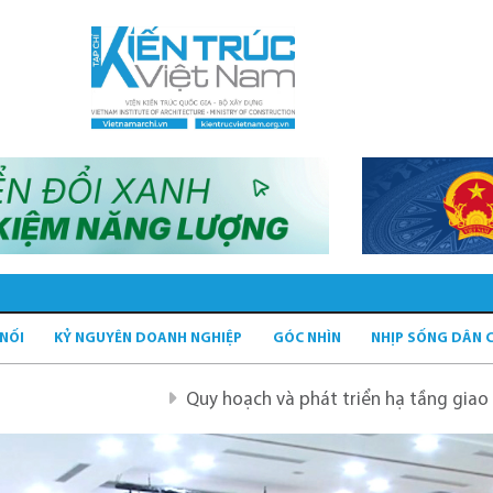
 NỐI
KỶ NGUYÊN DOANH NGHIỆP
GÓC NHÌN
NHỊP SỐNG DÂN 
Quy hoạch và phát triển hạ tầng giao thông tĩnh xanh