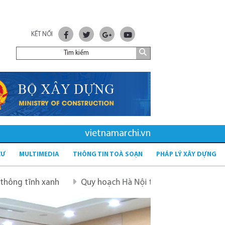
KẾT NỐI
vietnamarchi.vn
CƯ
MULTIMEDIA
THÔNG TIN TOÀ SOẠN
PHÁP LÝ XÂY DỰNG
Quy hoạch Hà Nội tầm nhìn 100 năm
Quy hoạch mới 