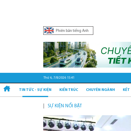
Phiên bản tiếng Anh
Thứ 6, 7/8/2026 15:41
TIN TỨC - SỰ KIỆN
KIẾN TRÚC
CHUYÊN NGÀNH
KẾT
SỰ KIỆN NỔI BẬT