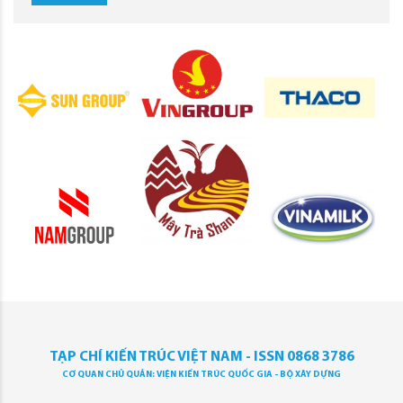
TẠP CHÍ KIẾN TRÚC VIỆT NAM - ISSN 0868 3786
CƠ QUAN CHỦ QUẢN: VIỆN KIẾN TRÚC QUỐC GIA - BỘ XÂY DỰNG