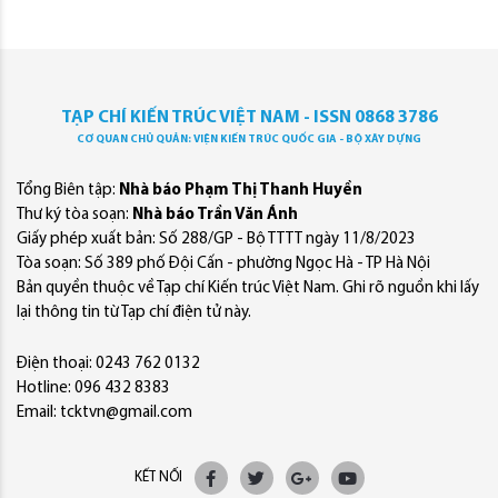
TẠP CHÍ KIẾN TRÚC VIỆT NAM - ISSN 0868 3786
CƠ QUAN CHỦ QUẢN: VIỆN KIẾN TRÚC QUỐC GIA - BỘ XÂY DỰNG
Tổng Biên tập:
Nhà báo Phạm Thị Thanh Huyền
Thư ký tòa soạn:
Nhà báo Trần Văn Ánh
Giấy phép xuất bản: Số 288/GP - Bộ TTTT ngày 11/8/2023
Tòa soạn: Số 389 phố Đội Cấn - phường Ngọc Hà - TP Hà Nội
Bản quyền thuộc về Tạp chí Kiến trúc Việt Nam. Ghi rõ nguồn khi lấy
lại thông tin từ Tạp chí điện tử này.
Điện thoại: 0243 762 0132
Hotline: 096 432 8383
Email: tcktvn@gmail.com
KẾT NỐI