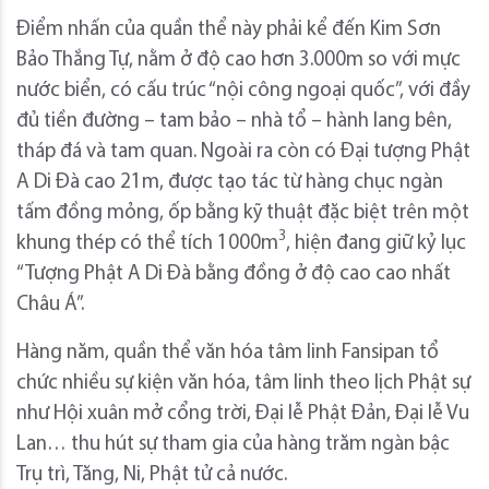
Điểm nhấn của quần thể này phải kể đến Kim Sơn
Bảo Thắng Tự, nằm ở độ cao hơn 3.000m so với mực
nước biển, có cấu trúc “nội công ngoại quốc”, với đầy
đủ tiền đường – tam bảo – nhà tổ – hành lang bên,
tháp đá và tam quan. Ngoài ra còn có Đại tượng Phật
A Di Đà cao 21m, được tạo tác từ hàng chục ngàn
tấm đồng mỏng, ốp bằng kỹ thuật đặc biệt trên một
3
khung thép có thể tích 1000m
, hiện đang giữ kỷ lục
“Tượng Phật A Di Đà bằng đồng ở độ cao cao nhất
Châu Á”.
Hàng năm, quần thể văn hóa tâm linh Fansipan tổ
chức nhiều sự kiện văn hóa, tâm linh theo lịch Phật sự
như Hội xuân mở cổng trời, Đại lễ Phật Đản, Đại lễ Vu
Lan… thu hút sự tham gia của hàng trăm ngàn bậc
Trụ trì, Tăng, Ni, Phật tử cả nước.