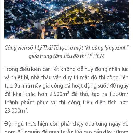
Công viên số 1 Lý Thái Tổ tạo ra một “khoảng lặng xanh”
giữa trung tâm siêu đô thị TP HCM
Trong điều kiện cận Tết không dễ huy động nhân lực
và thiết bị, nhà thầu vẫn duy trì mật độ thi công liên
tục. Ba nhà máy gia công đá hoạt động suốt 40 ngày
để khai thác hơn 2.500m³ đá thô, tạo ra 1.350m³
thành phẩm phục vụ thi công trên diện tích hơn
23.000m².
Đội ngũ thực hiện còn phải chạy đua từng ngày để
gom đủ nguồn đá granite Ấn Độ cao cấp dày 30mm