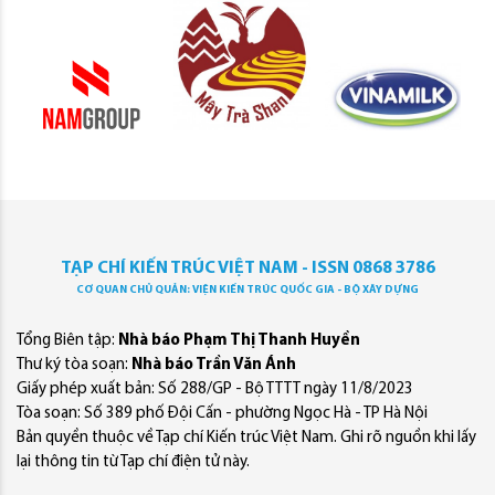
TẠP CHÍ KIẾN TRÚC VIỆT NAM - ISSN 0868 3786
CƠ QUAN CHỦ QUẢN: VIỆN KIẾN TRÚC QUỐC GIA - BỘ XÂY DỰNG
Tổng Biên tập:
Nhà báo Phạm Thị Thanh Huyền
Thư ký tòa soạn:
Nhà báo Trần Văn Ánh
Giấy phép xuất bản: Số 288/GP - Bộ TTTT ngày 11/8/2023
Tòa soạn: Số 389 phố Đội Cấn - phường Ngọc Hà - TP Hà Nội
Bản quyền thuộc về Tạp chí Kiến trúc Việt Nam. Ghi rõ nguồn khi lấy
lại thông tin từ Tạp chí điện tử này.