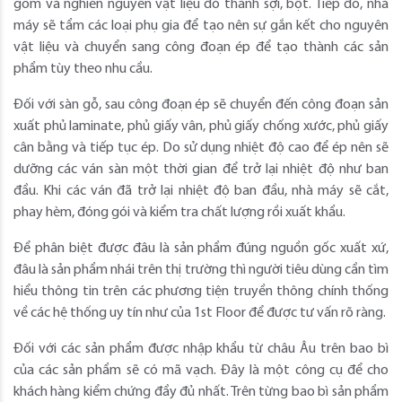
gom và nghiền nguyên vật liệu đó thành sợi, bột. Tiếp đó, nhà
máy sẽ tẩm các loại phụ gia để tạo nên sự gắn kết cho nguyên
vật liệu và chuyển sang công đoạn ép để tạo thành các sản
phẩm tùy theo nhu cầu.
Đối với sàn gỗ, sau công đoạn ép sẽ chuyển đến công đoạn sản
xuất phủ laminate, phủ giấy vân, phủ giấy chống xước, phủ giấy
cân bằng và tiếp tục ép. Do sử dụng nhiệt độ cao để ép nên sẽ
dưỡng các ván sàn một thời gian để trở lại nhiệt độ như ban
đầu. Khi các ván đã trở lại nhiệt độ ban đầu, nhà máy sẽ cắt,
phay hèm, đóng gói và kiểm tra chất lượng rồi xuất khẩu.
Để phân biệt được đâu là sản phẩm đúng nguồn gốc xuất xứ,
đâu là sản phẩm nhái trên thị trường thì người tiêu dùng cần tìm
hiểu thông tin trên các phương tiện truyền thông chính thống
về các hệ thống uy tín như của 1st Floor để được tư vấn rõ ràng.
Đối với các sản phẩm được nhập khẩu từ châu Âu trên bao bì
của các sản phẩm sẽ có mã vạch. Đây là một công cụ để cho
khách hàng kiểm chứng đầy đủ nhất. Trên từng bao bì sản phẩm