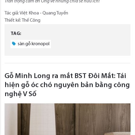
Trân trọng cảm ơn Ông về những chia sẻ hữu ích!
Tác giả: Việt Khoa - Quang Tuyền
Thiết kế: Thế Công
TAG:
sàn gỗ kronopol
Gỗ Minh Long ra mắt BST Đôi Mắt: Tái
hiện gỗ óc chó nguyên bản bằng công
nghệ V Số