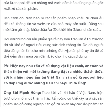
của Kronopol đều có những mã vạch đảm bảo đúng nguồn gốc
xuất xứ của sản phẩm.
Bên cạnh đó, trên bao bì các sản phẩm nhập khẩu từ châu Âu
đều có thông tin và website của nhà máy sản xuất. Đằng sau
mỗi tấm gỗ nhập khẩu châu Âu đều thể hiện được nơi sản xuất.
Đối với những cái sản phẩm giá rẻ hay bán tràn lan ở thị trường
thì rất khó để người tiêu dùng xác định thông tin. Do đó, người
tiêu dùng nên tìm cho mình những đơn vị phân phối uy tín để có
thể kiểm định, mua bán đảm bảo cho nhu cầu sử dụng.
PV: Hiện nay nhu cầu về sử dụng vật liệu xanh, an toàn và
thân thiện với môi trường đang đặt ra nhiều thách thức,
với khí hậu nóng ẩm tại Việt Nam, sàn gỗ Kronopol liệu
có đáp ứng được những tiêu chí này? Thưa Ông!
Ông Bùi Mạnh Hùng:
Theo tôi, với khí hậu ở Việt Nam, hiện
tương bị mối mọt thâm nhập, tấn công có thể xảy ra ở các sản
phẩm sàn gỗ công nghiệp, sàn gỗ tự nhiên hay các sản phẩm sàn