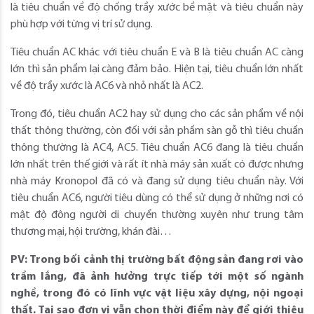
là tiêu chuẩn về độ chống trầy xước bề mặt và tiêu chuẩn này
phù hợp với từng vị trí sử dụng.
Tiêu chuẩn AC khác với tiêu chuẩn E và B là tiêu chuẩn AC càng
lớn thì sản phẩm lại càng đảm bảo. Hiện tại, tiêu chuẩn lớn nhất
về độ trầy xước là AC6 và nhỏ nhất là AC2.
Trong đó, tiêu chuẩn AC2 hay sử dụng cho các sản phẩm về nội
thất thông thường, còn đối với sản phẩm sàn gỗ thì tiêu chuẩn
thông thường là AC4, AC5. Tiêu chuẩn AC6 đang là tiêu chuẩn
lớn nhất trên thế giới và rất ít nhà máy sản xuất có được nhưng
nhà máy Kronopol đã có và đang sử dụng tiêu chuẩn này. Với
tiêu chuẩn AC6, người tiêu dùng có thể sử dụng ở những nơi có
mật độ đông người di chuyển thường xuyên như trung tâm
thương mại, hội trường, khán đài…
PV: Trong bối cảnh thị trường bất động sản đang rơi vào
trầm lắng, đã ảnh hưởng trực tiếp tới một số ngành
nghề, trong đó có lĩnh vực vật liệu xây dựng, nội ngoại
thất. Tại sao đơn vị vẫn chọn thời điểm này để giới thiệu