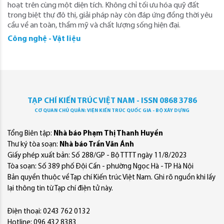
hoạt trên cùng một diện tích. Không chỉ tối ưu hóa quỹ đất
trong biệt thự đô thị, giải pháp này còn đáp ứng đồng thời yêu
cầu về an toàn, thẩm mỹ và chất lượng sống hiện đại.
Công nghệ - Vật liệu
TẠP CHÍ KIẾN TRÚC VIỆT NAM - ISSN 0868 3786
CƠ QUAN CHỦ QUẢN: VIỆN KIẾN TRÚC QUỐC GIA - BỘ XÂY DỰNG
Tổng Biên tập:
Nhà báo Phạm Thị Thanh Huyền
Thư ký tòa soạn:
Nhà báo Trần Văn Ánh
Giấy phép xuất bản: Số 288/GP - Bộ TTTT ngày 11/8/2023
Tòa soạn: Số 389 phố Đội Cấn - phường Ngọc Hà - TP Hà Nội
Bản quyền thuộc về Tạp chí Kiến trúc Việt Nam. Ghi rõ nguồn khi lấy
lại thông tin từ Tạp chí điện tử này.
Điện thoại: 0243 762 0132
Hotline: 096 432 8383