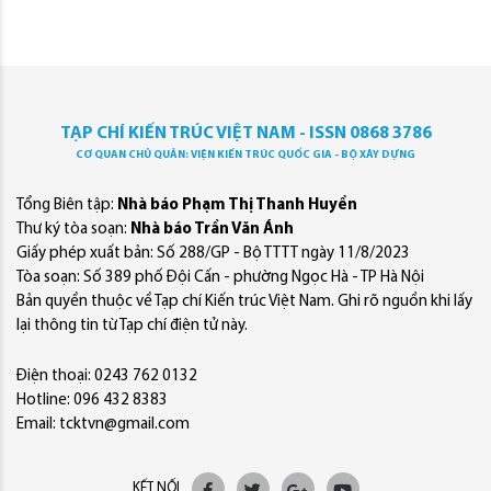
TẠP CHÍ KIẾN TRÚC VIỆT NAM - ISSN 0868 3786
CƠ QUAN CHỦ QUẢN: VIỆN KIẾN TRÚC QUỐC GIA - BỘ XÂY DỰNG
Tổng Biên tập:
Nhà báo Phạm Thị Thanh Huyền
Thư ký tòa soạn:
Nhà báo Trần Văn Ánh
Giấy phép xuất bản: Số 288/GP - Bộ TTTT ngày 11/8/2023
Tòa soạn: Số 389 phố Đội Cấn - phường Ngọc Hà - TP Hà Nội
Bản quyền thuộc về Tạp chí Kiến trúc Việt Nam. Ghi rõ nguồn khi lấy
lại thông tin từ Tạp chí điện tử này.
Điện thoại: 0243 762 0132
Hotline: 096 432 8383
Email: tcktvn@gmail.com
KẾT NỐI