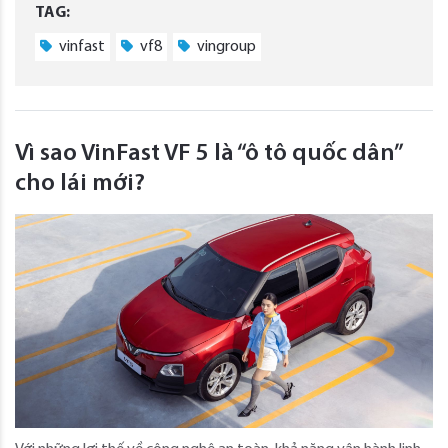
TAG:
vinfast
vf8
vingroup
Vì sao VinFast VF 5 là “ô tô quốc dân”
cho lái mới?