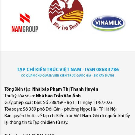
TẠP CHÍ KIẾN TRÚC VIỆT NAM - ISSN 0868 3786
CƠ QUAN CHỦ QUẢN: VIỆN KIẾN TRÚC QUỐC GIA - BỘ XÂY DỰNG
Tổng Biên tập:
Nhà báo Phạm Thị Thanh Huyền
Thư ký tòa soạn:
Nhà báo Trần Văn Ánh
Giấy phép xuất bản: Số 288/GP - Bộ TTTT ngày 11/8/2023
Tòa soạn: Số 389 phố Đội Cấn - phường Ngọc Hà - TP Hà Nội
Bản quyền thuộc về Tạp chí Kiến trúc Việt Nam. Ghi rõ nguồn khi lấy
lại thông tin từ Tạp chí điện tử này.