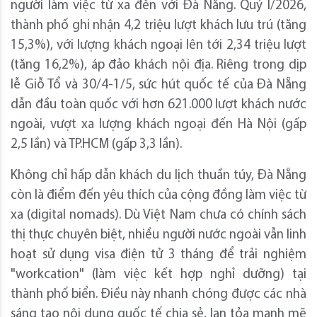
người làm việc từ xa đến với Đà Nẵng. Quý I/2026,
thành phố ghi nhận 4,2 triệu lượt khách lưu trú (tăng
15,3%), với lượng khách ngoại lên tới 2,34 triệu lượt
(tăng 16,2%), áp đảo khách nội địa. Riêng trong dịp
lễ Giỗ Tổ và 30/4-1/5, sức hút quốc tế của Đà Nẵng
dẫn đầu toàn quốc với hơn 621.000 lượt khách nước
ngoài, vượt xa lượng khách ngoại đến Hà Nội (gấp
2,5 lần) và TP.HCM (gấp 3,3 lần).
Không chỉ hấp dẫn khách du lịch thuần túy, Đà Nẵng
còn là điểm đến yêu thích của cộng đồng làm việc từ
xa (digital nomads). Dù Việt Nam chưa có chính sách
thị thực chuyên biệt, nhiều người nước ngoài vẫn linh
hoạt sử dụng visa điện tử 3 tháng để trải nghiệm
"workcation" (làm việc kết hợp nghỉ dưỡng) tại
thành phố biển. Điều này nhanh chóng được các nhà
sáng tạo nội dung quốc tế chia sẻ, lan tỏa mạnh mẽ