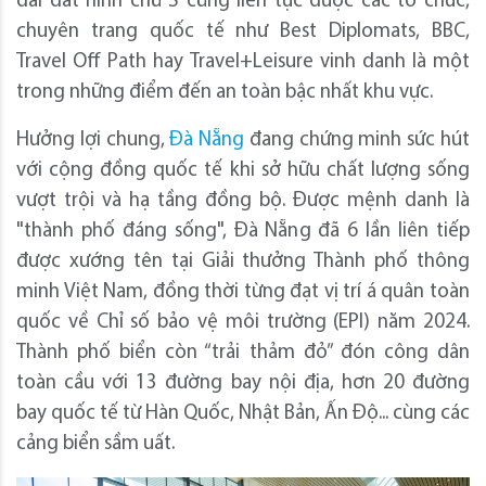
dải đất hình chữ S cũng liên tục được các tổ chức,
chuyên trang quốc tế như Best Diplomats, BBC,
Travel Off Path hay Travel+Leisure vinh danh là một
trong những điểm đến an toàn bậc nhất khu vực.
Hưởng lợi chung,
Đà Nẵng
đang chứng minh sức hút
với cộng đồng quốc tế khi sở hữu chất lượng sống
vượt trội và hạ tầng đồng bộ. Được mệnh danh là
"thành phố đáng sống", Đà Nẵng đã 6 lần liên tiếp
được xướng tên tại Giải thưởng Thành phố thông
minh Việt Nam, đồng thời từng đạt vị trí á quân toàn
quốc về Chỉ số bảo vệ môi trường (EPI) năm 2024.
Thành phố biển còn “trải thảm đỏ” đón công dân
toàn cầu với 13 đường bay nội địa, hơn 20 đường
bay quốc tế từ Hàn Quốc, Nhật Bản, Ấn Độ... cùng các
cảng biển sầm uất.