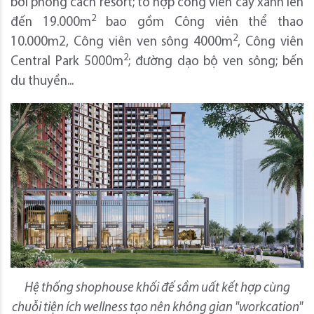
bơi phong cách resort; tổ hợp công viên cây xanh lên
2
đến 19.000m
bao gồm Công viên thể thao
2
10.000m2, Công viên ven sông 4000m
, Công viên
2
Central Park 5000m
; đường dạo bộ ven sông; bến
du thuyền...
Hệ thống shophouse khối đế sầm uất kết hợp cùng
chuỗi tiện ích wellness tạo nên không gian "workcation"