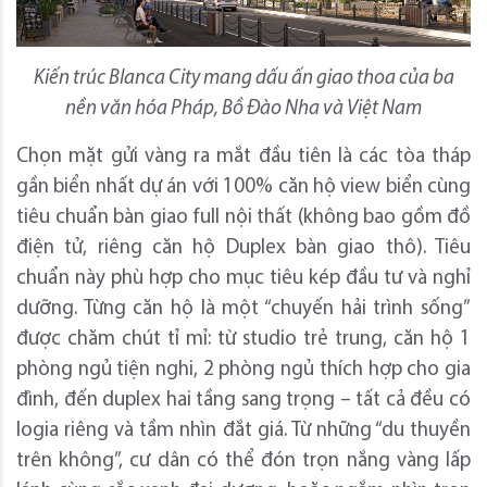
Kiến trúc Blanca City mang dấu ấn giao thoa của ba
nền văn hóa Pháp, Bồ Đào Nha và Việt Nam
Chọn mặt gửi vàng ra mắt đầu tiên là các tòa tháp
gần biển nhất dự án với 100% căn hộ view biển cùng
tiêu chuẩn bàn giao full nội thất (không bao gồm đồ
điện tử, riêng căn hộ Duplex bàn giao thô). Tiêu
chuẩn này phù hợp cho mục tiêu kép đầu tư và nghỉ
dưỡng. Từng căn hộ là một “chuyến hải trình sống”
được chăm chút tỉ mỉ: từ studio trẻ trung, căn hộ 1
phòng ngủ tiện nghi, 2 phòng ngủ thích hợp cho gia
đình, đến duplex hai tầng sang trọng – tất cả đều có
logia riêng và tầm nhìn đắt giá. Từ những “du thuyền
trên không”, cư dân có thể đón trọn nắng vàng lấp