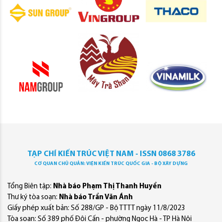
TẠP CHÍ KIẾN TRÚC VIỆT NAM - ISSN 0868 3786
CƠ QUAN CHỦ QUẢN: VIỆN KIẾN TRÚC QUỐC GIA - BỘ XÂY DỰNG
Tổng Biên tập:
Nhà báo Phạm Thị Thanh Huyền
Thư ký tòa soạn:
Nhà báo Trần Văn Ánh
Giấy phép xuất bản: Số 288/GP - Bộ TTTT ngày 11/8/2023
Tòa soạn: Số 389 phố Đội Cấn - phường Ngọc Hà - TP Hà Nội