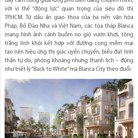
đầy cảm hứng giữa lòng phố biển đang chuyển mình,
với vị thế “động lực” quan trọng của siêu đô thị
TP.HCM. Từ dấu ấn giao thoa của ba nền văn hóa
Pháp, Bồ Đào Nha và Việt Nam, các tòa tháp Blanca
mang hình ảnh cánh buồm no gió vươn khơi, tông
trắng tinh khôi kết hợp với đường cong mềm mại
tạo nên hiệu ứng thị giác uyển chuyển, biểu đạt tinh
thần tự do, phóng khoáng nhưng thanh lịch – đúng
như triết lý “Back to White” mà Blanca City theo đuổi.