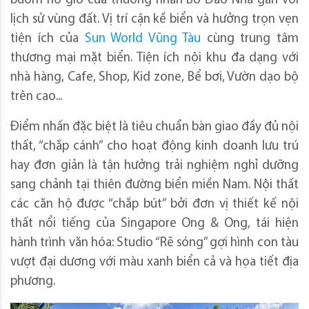
buồm no gió của thương nhân Bồ Đào Nha gắn với
lịch sử vùng đất. Vị trí cận kề biển và hưởng trọn vẹn
tiện ích của
Sun World Vũng Tàu
cùng trung tâm
thương mại mặt biển. Tiện ích nội khu đa dạng với
nhà hàng, Cafe, Shop, Kid zone, Bể bơi, Vườn dạo bộ
trên cao...
Điểm nhấn đặc biệt là tiêu chuẩn bàn giao đầy đủ nội
thất, “chắp cánh” cho hoạt động kinh doanh lưu trú
hay đơn giản là tận hưởng trải nghiệm nghỉ dưỡng
sang chảnh tại thiên đường biển miền Nam. Nội thất
các căn hộ được “chắp bút” bởi đơn vị thiết kế nội
thất nổi tiếng của Singapore Ong & Ong, tái hiện
hành trình văn hóa: Studio “Rẽ sóng” gợi hình con tàu
vượt đại dương với màu xanh biển cả và họa tiết địa
phương.