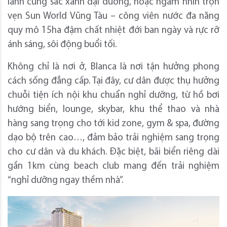
lánh cùng sắc xanh đại dương, hoặc ngắm nhìn trọn
vẹn Sun World Vũng Tàu – công viên nước đa năng
quy mô 15ha đậm chất nhiệt đới ban ngày và rực rỡ
ánh sáng, sôi động buổi tối.
Không chỉ là nơi ở, Blanca là nơi tận hưởng phong
cách sống đẳng cấp. Tại đây, cư dân được thụ hưởng
chuỗi tiện ích nội khu chuẩn nghỉ dưỡng, từ hồ bơi
hướng biển, lounge, skybar, khu thể thao và nhà
hàng sang trọng cho tới kid zone, gym & spa, đường
dạo bộ trên cao…, đảm bảo trải nghiệm sang trọng
cho cư dân và du khách. Đặc biệt, bãi biển riêng dài
gần 1km cùng beach club mang đến trải nghiệm
“nghỉ dưỡng ngay thềm nhà”.