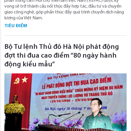
phần Trung tâm Hội chợ Triển lãm Việt Nam (VEFAC) được kỳ
vọng sẽ trở thành cầu nối thúc đẩy hợp tác, đầu tư và chuyển
giao công nghệ, góp phần thúc đẩy quá trình chuyển dịch năng
lượng của Việt Nam.
TIÊU ĐIỂM
Bộ Tư lệnh Thủ đô Hà Nội phát động
đợt thi đua cao điểm “80 ngày hành
động kiểu mẫu”