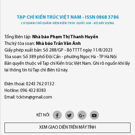
TẠP CHÍ KIẾN TRÚC VIỆT NAM - ISSN 0868 3786
CƠ QUAN CHỦ QUẢN: VIỆN KIẾN TRÚC QUỐC GIA - BỘ XÂY DỰNG
Tổng Biên tập:
Nhà báo Phạm Thị Thanh Huyền
Thư ký tòa soạn:
Nhà báo Trần Văn Ánh
Giấy phép xuất bản: Số 288/GP - Bộ TTTT ngày 11/8/2023
Tòa soạn: Số 389 phố Đội Cấn - phường Ngọc Hà - TP Hà Nội
Bản quyền thuộc về Tạp chí Kiến trúc Việt Nam. Ghi rõ nguồn khi lấy
lại thông tin từ Tạp chí điện tử này.
Điện thoại: 0243 762 0132
Hotline: 096 432 8383
Email: tcktvn@gmail.com
KẾT NỐI
XEM GIAO DIỆN TRÊN MÁY TÍNH