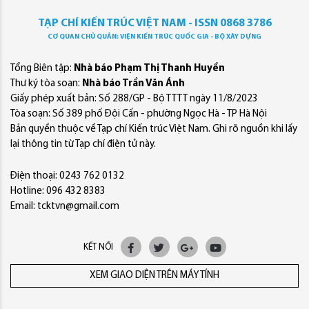
TẠP CHÍ KIẾN TRÚC VIỆT NAM - ISSN 0868 3786
CƠ QUAN CHỦ QUẢN: VIỆN KIẾN TRÚC QUỐC GIA - BỘ XÂY DỰNG
Tổng Biên tập:
Nhà báo Phạm Thị Thanh Huyền
Thư ký tòa soạn:
Nhà báo Trần Văn Ánh
Giấy phép xuất bản: Số 288/GP - Bộ TTTT ngày 11/8/2023
Tòa soạn: Số 389 phố Đội Cấn - phường Ngọc Hà - TP Hà Nội
Bản quyền thuộc về Tạp chí Kiến trúc Việt Nam. Ghi rõ nguồn khi lấy
lại thông tin từ Tạp chí điện tử này.
Điện thoại: 0243 762 0132
Hotline: 096 432 8383
Email: tcktvn@gmail.com
KẾT NỐI
XEM GIAO DIỆN TRÊN MÁY TÍNH