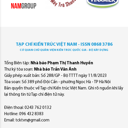
TẠP CHÍ KIẾN TRÚC VIỆT NAM - ISSN 0868 3786
CƠ QUAN CHỦ QUẢN: VIỆN KIẾN TRÚC QUỐC GIA - BỘ XÂY DỰNG
Tổng Biên tập:
Nhà báo Phạm Thị Thanh Huyền
Thư ký tòa soạn:
Nhà báo Trần Văn Ánh
Giấy phép xuất bản: Số 288/GP - Bộ TTTT ngày 11/8/2023
Tòa soạn: Số 389 phố Đội Cấn - phường Ngọc Hà - TP Hà Nội
Bản quyền thuộc về Tạp chí Kiến trúc Việt Nam. Ghi rõ nguồn khi lấy
lại thông tin từ Tạp chí điện tử này.
Điện thoại: 0243 762 0132
Hotline: 096 432 8383
Email: tcktvn@gmail.com