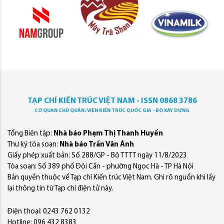
TẠP CHÍ KIẾN TRÚC VIỆT NAM - ISSN 0868 3786
CƠ QUAN CHỦ QUẢN: VIỆN KIẾN TRÚC QUỐC GIA - BỘ XÂY DỰNG
Tổng Biên tập:
Nhà báo Phạm Thị Thanh Huyền
Thư ký tòa soạn:
Nhà báo Trần Văn Ánh
Giấy phép xuất bản: Số 288/GP - Bộ TTTT ngày 11/8/2023
Tòa soạn: Số 389 phố Đội Cấn - phường Ngọc Hà - TP Hà Nội
Bản quyền thuộc về Tạp chí Kiến trúc Việt Nam. Ghi rõ nguồn khi lấy
lại thông tin từ Tạp chí điện tử này.
Điện thoại: 0243 762 0132
Hotline: 096 432 8383