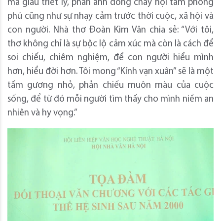
mà giàu triết lý, phản ánh dòng chảy nội tâm phong
phú cũng như sự nhạy cảm trước thời cuộc, xã hội và
con người. Nhà thơ Đoàn Kim Vân chia sẻ: “Với tôi,
thơ không chỉ là sự bộc lộ cảm xúc mà còn là cách để
soi chiếu, chiêm nghiệm, để con người hiểu mình
hơn, hiểu đời hơn. Tôi mong “Kính vạn xuân” sẽ là một
tấm gương nhỏ, phản chiếu muôn màu của cuộc
sống, để từ đó mỗi người tìm thấy cho mình niềm an
nhiên và hy vọng.”