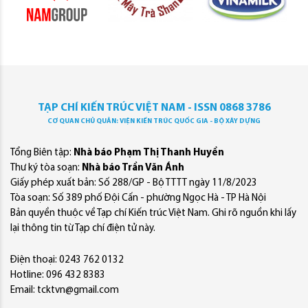
TẠP CHÍ KIẾN TRÚC VIỆT NAM - ISSN 0868 3786
CƠ QUAN CHỦ QUẢN: VIỆN KIẾN TRÚC QUỐC GIA - BỘ XÂY DỰNG
Tổng Biên tập:
Nhà báo Phạm Thị Thanh Huyền
Thư ký tòa soạn:
Nhà báo Trần Văn Ánh
Giấy phép xuất bản: Số 288/GP - Bộ TTTT ngày 11/8/2023
Tòa soạn: Số 389 phố Đội Cấn - phường Ngọc Hà - TP Hà Nội
Bản quyền thuộc về Tạp chí Kiến trúc Việt Nam. Ghi rõ nguồn khi lấy
lại thông tin từ Tạp chí điện tử này.
Điện thoại: 0243 762 0132
Hotline: 096 432 8383
Email: tcktvn@gmail.com