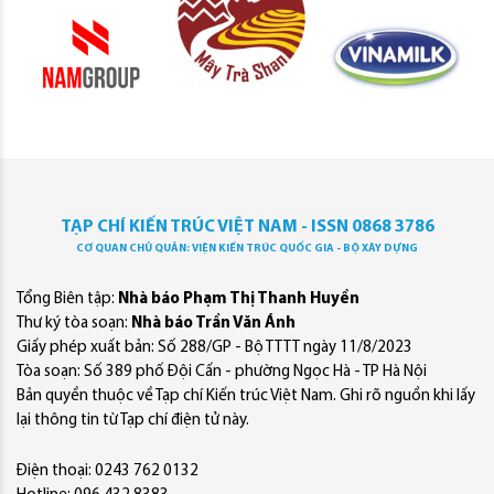
TẠP CHÍ KIẾN TRÚC VIỆT NAM - ISSN 0868 3786
CƠ QUAN CHỦ QUẢN: VIỆN KIẾN TRÚC QUỐC GIA - BỘ XÂY DỰNG
Tổng Biên tập:
Nhà báo Phạm Thị Thanh Huyền
Thư ký tòa soạn:
Nhà báo Trần Văn Ánh
Giấy phép xuất bản: Số 288/GP - Bộ TTTT ngày 11/8/2023
Tòa soạn: Số 389 phố Đội Cấn - phường Ngọc Hà - TP Hà Nội
Bản quyền thuộc về Tạp chí Kiến trúc Việt Nam. Ghi rõ nguồn khi lấy
lại thông tin từ Tạp chí điện tử này.
Điện thoại: 0243 762 0132