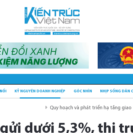
 NỐI
KỶ NGUYÊN DOANH NGHIỆP
GÓC NHÌN
NHỊP SỐNG DÂN 
Quy hoạch và phát triển hạ tầng giao thông tĩnh 
n gửi dưới 5,3%, thị 