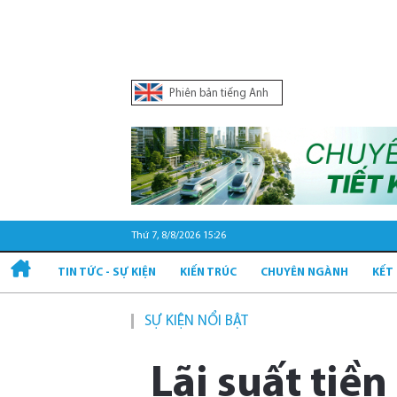
Phiên bản tiếng Anh
Thứ 7, 8/8/2026 15:26
TIN TỨC - SỰ KIỆN
KIẾN TRÚC
CHUYÊN NGÀNH
KẾT
SỰ KIỆN NỔI BẬT
Lãi suất tiề