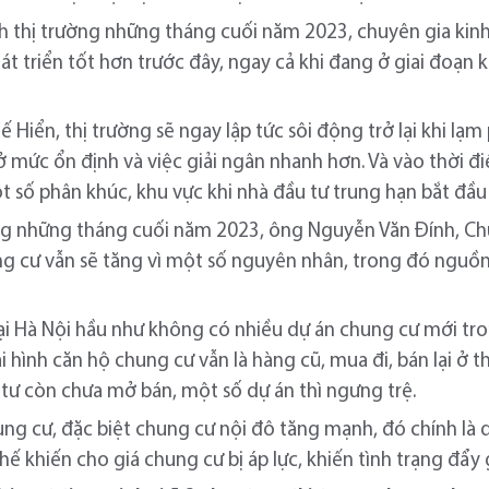
nh thị trường những tháng cuối năm 2023, chuyên gia kinh 
át triển tốt hơn trước đây, ngay cả khi đang ở giai đoạn 
 Hiển, thị trường sẽ ngay lập tức sôi động trở lại khi lạm
 ở mức ổn định và việc giải ngân nhanh hơn. Và vào thời 
 số phân khúc, khu vực khi nhà đầu tư trung hạn bắt đầu 
ng những tháng cuối năm 2023, ông Nguyễn Văn Đính, Chủ
ng cư vẫn sẽ tăng vì một số nguyên nhân, trong đó nguồ
tại Hà Nội hầu như không có nhiều dự án chung cư mới tro
i hình căn hộ chung cư vẫn là hàng cũ, mua đi, bán lại ở t
 tư còn chưa mở bán, một số dự án thì ngưng trệ.
ung cư, đặc biệt chung cư nội đô tăng mạnh, đó chính là 
ế khiến cho giá chung cư bị áp lực, khiến tình trạng đẩy 