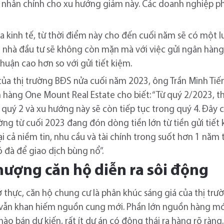
nhân chính cho xu hướng giảm này. Các doanh nghiệp phải
ia kinh tế, từ thời điểm này cho đến cuối năm sẽ có một 
iều nhà đầu tư sẽ không còn mặn mà với việc gửi ngân hàn
huận cao hơn so với gửi tiết kiệm.
 của thị trường BĐS nửa cuối năm 2023, ông Trần Minh Ti
hàng One Mount Real Estate cho biết: “Từ quý 2/2023, thị
i quý 2 và xu hướng này sẽ còn tiếp tục trong quý 4. Đây 
ường từ cuối 2023 đang đón dòng tiền lớn từ tiền gửi tiế
lại cả niềm tin, nhu cầu và tài chính trong suốt hơn 1 năm
ó đà để giao dịch bùng nổ”.
ượng căn hộ diễn ra sôi động
 thực, căn hộ chung cư là phân khúc sáng giá của thị trư
g vẫn khan hiếm nguồn cung mới. Phần lớn nguồn hàng mới
ào bán dự kiến, rất ít dự án có động thái ra hàng rõ ràng.