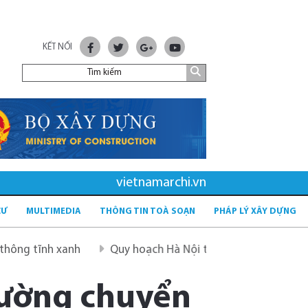
KẾT NỐI
vietnamarchi.vn
CƯ
MULTIMEDIA
THÔNG TIN TOÀ SOẠN
PHÁP LÝ XÂY DỰNG
xanh
Quy hoạch Hà Nội tầm nhìn 100 năm
Quy hoạch
trường chuyển