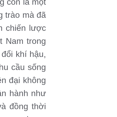
ng còn là một
g trào mà đã
h chiến lược
iệt Nam trong
đổi khí hậu,
nhu cầu sống
ện đại không
vận hành như
và đồng thời