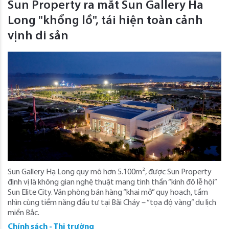
Sun Property ra mắt Sun Gallery Ha
Long "khổng lồ", tái hiện toàn cảnh
vịnh di sản
Sun Gallery Hạ Long quy mô hơn 5.100m², được Sun Property
định vị là không gian nghệ thuật mang tinh thần “kinh đô lễ hội”
Sun Elite City. Văn phòng bán hàng “khai mở” quy hoạch, tầm
nhìn cùng tiềm năng đầu tư tại Bãi Cháy – “tọa độ vàng” du lịch
miền Bắc.
Chính sách - Thị trường