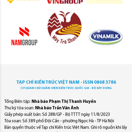
TẠP CHÍ KIẾN TRÚC VIỆT NAM - ISSN 0868 3786
CƠ QUAN CHỦ QUẢN: VIỆN KIẾN TRÚC QUỐC GIA - BỘ XÂY DỰNG
Tổng Biên tập:
Nhà báo Phạm Thị Thanh Huyền
Thư ký tòa soạn:
Nhà báo Trần Văn Ánh
Giấy phép xuất bản: Số 288/GP - Bộ TTTT ngày 11/8/2023
Tòa soạn: Số 389 phố Đội Cấn - phường Ngọc Hà - TP Hà Nội
Bản quyền thuộc về Tạp chí Kiến trúc Việt Nam. Ghi rõ nguồn khi lấy