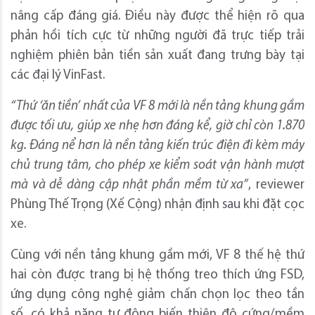
nâng cấp đáng giá. Điều này được thể hiện rõ qua
phản hồi tích cực từ những người đã trực tiếp trải
nghiệm phiên bản tiền sản xuất đang trưng bày tại
các đại lý VinFast.
“Thứ ‘ăn tiền’ nhất của VF 8 mới là nền tảng khung gầm
được tối ưu, giúp xe nhẹ hơn đáng kể, giờ chỉ còn 1.870
kg. Đáng nể hơn là nền tảng kiến trúc điện đi kèm máy
chủ trung tâm, cho phép xe kiểm soát vận hành mượt
mà và dễ dàng cập nhật phần mềm từ xa”
, reviewer
Phùng Thế Trọng (Xế Cộng) nhận định sau khi đặt cọc
xe.
Cùng với nền tảng khung gầm mới, VF 8 thế hệ thứ
hai còn được trang bị hệ thống treo thích ứng FSD,
ứng dụng công nghệ giảm chấn chọn lọc theo tần
số, có khả năng tự động biến thiên độ cứng/mềm