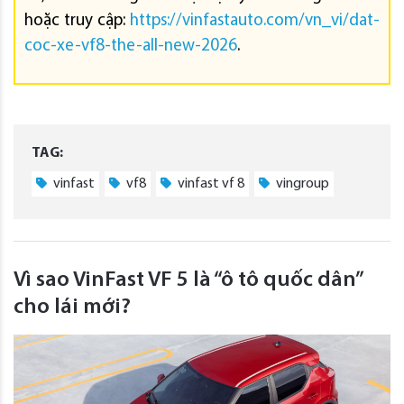
hoặc truy cập:
https://vinfastauto.com/vn_vi/dat-
coc-xe-vf8-the-all-new-2026
.
TAG:
vinfast
vf8
vinfast vf 8
vingroup
Vì sao VinFast VF 5 là “ô tô quốc dân”
cho lái mới?