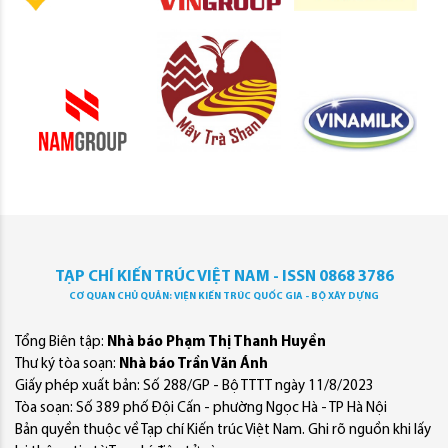
TẠP CHÍ KIẾN TRÚC VIỆT NAM - ISSN 0868 3786
CƠ QUAN CHỦ QUẢN: VIỆN KIẾN TRÚC QUỐC GIA - BỘ XÂY DỰNG
Tổng Biên tập:
Nhà báo Phạm Thị Thanh Huyền
Thư ký tòa soạn:
Nhà báo Trần Văn Ánh
Giấy phép xuất bản: Số 288/GP - Bộ TTTT ngày 11/8/2023
Tòa soạn: Số 389 phố Đội Cấn - phường Ngọc Hà - TP Hà Nội
Bản quyền thuộc về Tạp chí Kiến trúc Việt Nam. Ghi rõ nguồn khi lấy