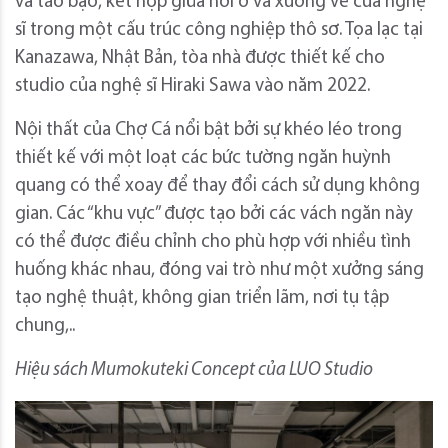
và táo bạo, kết hợp giữa nơi ở và xưởng vẽ của nghệ
sĩ trong một cấu trúc công nghiệp thô sơ. Tọa lạc tại
Kanazawa, Nhật Bản, tòa nhà được thiết kế cho
studio của nghệ sĩ Hiraki Sawa vào năm 2022.
Nội thất của Chợ Cá nổi bật bởi sự khéo léo trong
thiết kế với một loạt các bức tường ngăn huỳnh
quang có thể xoay để thay đổi cách sử dụng không
gian. Các “khu vực” được tạo bởi các vách ngăn này
có thể được điều chỉnh cho phù hợp với nhiều tình
huống khác nhau, đóng vai trò như một xưởng sáng
tạo nghệ thuật, không gian triển lãm, nơi tụ tập
chung,..
Hiệu sách Mumokuteki Concept của LUO Studio