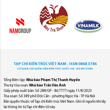
TẠP CHÍ KIẾN TRÚC VIỆT NAM - ISSN 0868 3786
CƠ QUAN CHỦ QUẢN: VIỆN KIẾN TRÚC QUỐC GIA - BỘ XÂY DỰNG
Tổng Biên tập:
Nhà báo Phạm Thị Thanh Huyền
Thư ký tòa soạn:
Nhà báo Trần Văn Ánh
Giấy phép xuất bản: Số 288/GP - Bộ TTTT ngày 11/8/2023
Tòa soạn: Số 389 phố Đội Cấn - phường Ngọc Hà - TP Hà Nội
Bản quyền thuộc về Tạp chí Kiến trúc Việt Nam. Ghi rõ nguồn khi lấy
lại thông tin từ Tạp chí điện tử này.