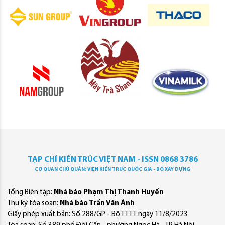
TẠP CHÍ KIẾN TRÚC VIỆT NAM - ISSN 0868 3786
CƠ QUAN CHỦ QUẢN: VIỆN KIẾN TRÚC QUỐC GIA - BỘ XÂY DỰNG
Tổng Biên tập:
Nhà báo Phạm Thị Thanh Huyền
Thư ký tòa soạn:
Nhà báo Trần Văn Ánh
Giấy phép xuất bản: Số 288/GP - Bộ TTTT ngày 11/8/2023