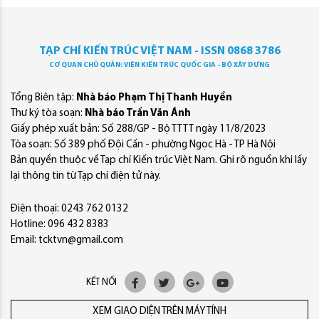
TẠP CHÍ KIẾN TRÚC VIỆT NAM - ISSN 0868 3786
CƠ QUAN CHỦ QUẢN: VIỆN KIẾN TRÚC QUỐC GIA - BỘ XÂY DỰNG
Tổng Biên tập:
Nhà báo Phạm Thị Thanh Huyền
Thư ký tòa soạn:
Nhà báo Trần Văn Ánh
Giấy phép xuất bản: Số 288/GP - Bộ TTTT ngày 11/8/2023
Tòa soạn: Số 389 phố Đội Cấn - phường Ngọc Hà - TP Hà Nội
Bản quyền thuộc về Tạp chí Kiến trúc Việt Nam. Ghi rõ nguồn khi lấy
lại thông tin từ Tạp chí điện tử này.
Điện thoại: 0243 762 0132
Hotline: 096 432 8383
Email: tcktvn@gmail.com
KẾT NỐI
XEM GIAO DIỆN TRÊN MÁY TÍNH